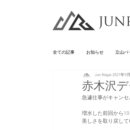
全ての記事
お知らせ
立山バ
Jun Nagai
2021年9
Backcountry
八甲田山
赤木沢デ
急遽仕事がキャンセ
石井スポーツ
休日
美
増水した前回から1
美しさを取り戻して
剱岳・立山連峰
西上州の山