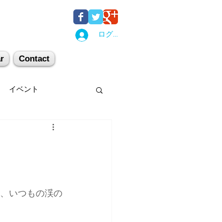
ログイン
r
Contact
イベント
後湯沢
関西
机上講習
登山
の、いつもの渓の
キー場
スキー