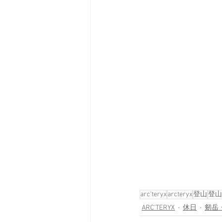
arc'teryx
arcteryx
登山
登山
ARC'TERYX
休日
剱岳