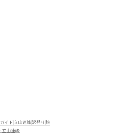
ガイド
立山連峰
沢登り
旅
・立山連峰