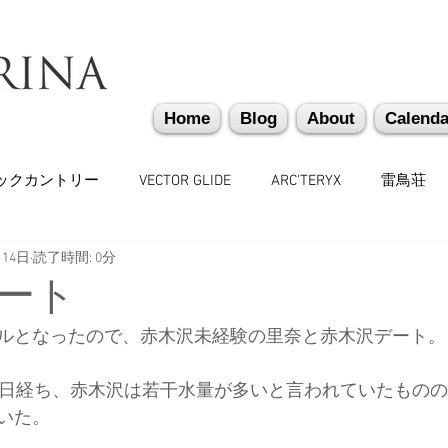
Home
Blog
About
Calenda
ックカントリー
VECTOR GLIDE
ARC'TERYX
雷鳥荘
月14日
読了時間: 0分
かぐらバックカントリー
遭難捜索・救助・啓蒙活動
越
ート
ルとなったので、赤木沢未経験の里奈と赤木沢デート。
味しいもの
バックカントリーギア
山道具
勉強会
0日経ち、赤木沢は若干水量が多いと言われていたもの
いた。
々
日本雪崩ネットワーク
雪崩業務従事者
かぐらス