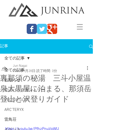
記事
全ての記事
Jun Nagai
全ての記事
2021年9月28日
読了時間: 0分
裏那須の秘湯 三斗小屋温
お知らせ
泉大黒屋に泊まる、那須岳
立山バックカントリー
登山と沢登りガイド
VECTOR GLIDE
ARC'TERYX
雷鳥荘
https://youtu.be/PfhzPnuVpWU
イベント