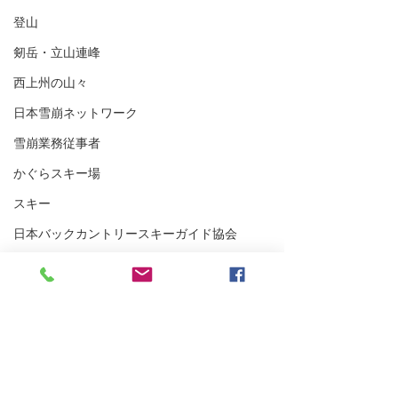
登山
剱岳・立山連峰
西上州の山々
日本雪崩ネットワーク
雪崩業務従事者
かぐらスキー場
スキー
日本バックカントリースキーガイド協会
中央アルプス
展示会
Sweet Protection
アメアスポーツ
浅間山登山ガイ
SWANY gloves