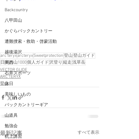
Backcountry
八甲田山
かぐらバックカントリー
遭難捜索・救助・啓蒙活動
越後湯沢
arc'teryx
arcteryx
Sweetprotection
登山
登山ガイド
日本の山1000
個人ガイド
沢登り
縦走
浅草岳
関西
VECTOR GLIDE
石井スポーツ
ARC'TERYX
登山
休日
美味しいもの
バックカントリーギア
山道具
勉強会
すべて表示
最新記事
机上講習