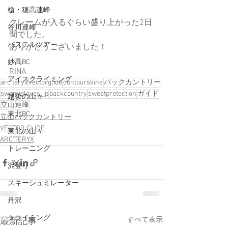
槍・穂高連峰
クレームが入るぐらい盛り上がった2日
谷川連峰
間でした。
パステルツアー
ありがとうございました！
妙高BC
RINA
アイスクライミング
arc'teryx
vectorglide
contourskins
バックカントリー
swanygloves_jp
backcountry
sweetprotection
ガイド
越後の山々
立山連峰
東北BC
立山バックカントリー
VECTOR GLIDE
東北の山々
ARC'TERYX
トレーニング
沢登り
スキーシュミレーター
丹沢
クライミング
すべて表示
最新記事