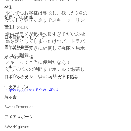
ン。
登山
少しずつお客様は離脱し、残った3名の
剱岳・立山連峰
ゲストと弥陀ヶ原までスキーツーリン
グ。
西上州の山々
途中ザラメが気持ち良すぎてだいぶ標
日本雪崩ネットワーク
高を落としてしまったけれど、トラバ
雪崩業務従事者
ースにカニ歩きに駆使して弥陀ヶ原ホ
テルに到着。
かぐらスキー場
スキーって本当に便利だなあ！
スキー
そしてバスの時間までホテルでお茶し
てグルメツアーコンプリートです。
日本バックカントリースキーガイド協会
中央アルプス
https://youtu.be/-EKgW-r4RU4
展示会
Sweet Protection
アメアスポーツ
SWANY gloves