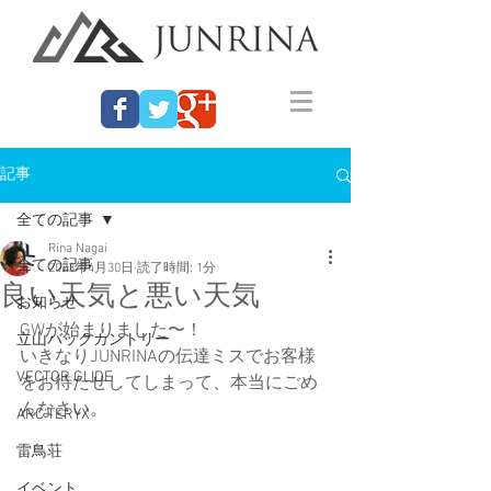
記事
全ての記事
Rina Nagai
全ての記事
2023年4月30日
読了時間: 1分
良い天気と悪い天気
お知らせ
GWが始まりました〜！
立山バックカントリー
いきなりJUNRINAの伝達ミスでお客様
VECTOR GLIDE
をお待たせしてしまって、本当にごめ
んなさい。
ARC'TERYX
雷鳥荘
イベント