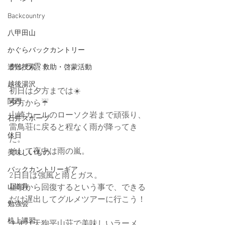
Backcountry
八甲田山
かぐらバックカントリー
クジラ雲！
遭難捜索・救助・啓蒙活動
越後湯沢
初日は夕方までは☀️
関西
夕方から☔️
山崎カールのローソク岩まで頑張り、
石井スポーツ
雷鳥荘に戻ると程なく雨が降ってき
休日
た。
そして夜中は雨の嵐。
美味しいもの
バックカントリーギア
2日目は強風と雨とガス。
昼頃から回復するという事で、できる
山道具
だけ遅出してグルメツアーに行こう！
勉強会
机上講習
まずは天狗平山荘で美味しいラーメ