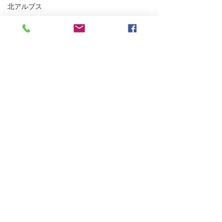
北アルプス
南アルプス
白馬・後立山連峰
秩父の山々
北海道
関東の山々
White Time
北信の山々
MTB
BESV PS1
ポタリング
E-Bike
自転車
浅間山登山ガイ