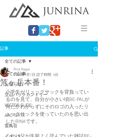
記事
全ての記事
Rina Nagai
全ての記事
2021年9月1日
読了時間: 4分
笊ヶ岳本番！
お知らせ
小学生がリュックサックを背負ってい
立山バックカントリー
るのを見て、自分が小さい頃BE-PALが
VECTOR GLIDE
何だかわからずにそのロゴの入ったリ
ュックサックを使っていたのを思い出
ARC'TERYX
したRINAです。
雷鳥荘
これは父が生前よく読んでいた雑誌BE-
イベント