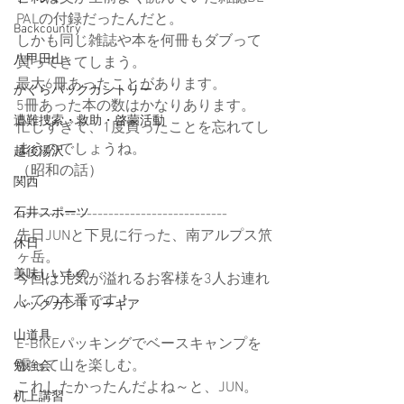
PALの付録だったんだと。
Backcountry
しかも同じ雑誌や本を何冊もダブって
八甲田山
買ってきてしまう。
最大6冊あったことがあります。
かぐらバックカントリー
5冊あった本の数はかなりあります。
遭難捜索・救助・啓蒙活動
忙しすぎて、1度買ったことを忘れてし
まうのでしょうね。
越後湯沢
（昭和の話）
関西
石井スポーツ
---------------------------------------
先日JUNと下見に行った、南アルプス笊
休日
ヶ岳。
美味しいもの
今回は元気が溢れるお客様を3人お連れ
しての本番です！
バックカントリーギア
山道具
E-BIKEパッキングでベースキャンプを
張って山を楽しむ。
勉強会
これしたかったんだよね～と、JUN。
机上講習