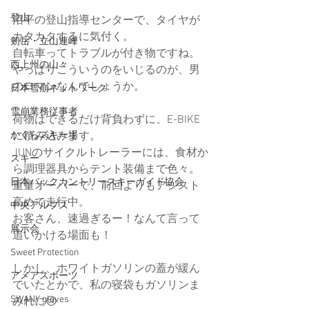
登山
沼平の登山指導センターで、タイヤが
カタカタするに気付く。
剱岳・立山連峰
自転車ってトラブルが付き物ですね。
西上州の山々
やっぱりこういうのをいじるのが、男
のロマンなんでしょうか。
日本雪崩ネットワーク
雪崩業務従事者
荷物はできるだけ背負わずに、E-BIKE
かぐらスキー場
に積み込みます。
JUNのサイクルトレーラーには、食材か
スキー
ら調理器具からテント装備まで色々。
日本バックカントリースキーガイド協会
重量オーバーで、前回よりもアシスト
高めで走行中。
中央アルプス
お客さん、速過ぎるー！なんて言って
展示会
追いかける場面も！
Sweet Protection
しかし、ホワイトガソリンの蓋が緩ん
アメアスポーツ
でいたとかで、私の寝袋もガソリンま
SWANY gloves
みれに😢