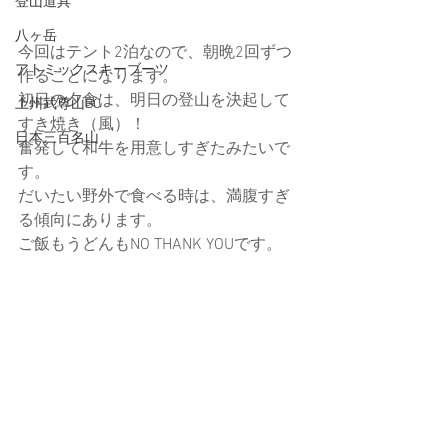
登山道具
八ヶ岳
今回はテント2泊なので、朝晩2回ずつ
アトミックスキーブーツ
作ることになります。
初日の夕食は、明日の登山を決起して
上州武尊山BC
すき焼き（風）！
日本三百名山
奮発して和牛を用意しすぎたみたいで
す。
だいたい野外で食べる時は、満腹すぎ
る傾向にあります。
ご飯もうどんもNO THANK YOUです。