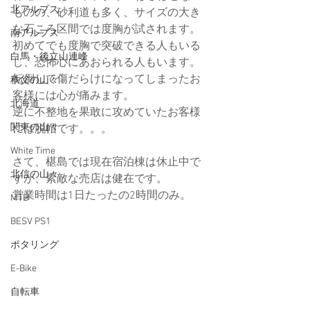
北アルプス
ものの、砂利道も多く、サイズの大き
な石ころ区間では度胸が試されます。
南アルプス
初めてでも度胸で突破できる人もいる
白馬・後立山連峰
し、恐怖心にあおられる人もいます。
転倒して傷だらけになってしまったお
秩父の山々
客様には心が痛みます。
北海道
逆に不整地を果敢に攻めていたお客様
関東の山々
には脱帽です。。。
White Time
さて、椹島では現在宿泊棟は休止中で
北信の山々
すが、素敵な売店は健在です。
営業時間は1日たったの2時間のみ。
MTB
BESV PS1
ポタリング
E-Bike
自転車