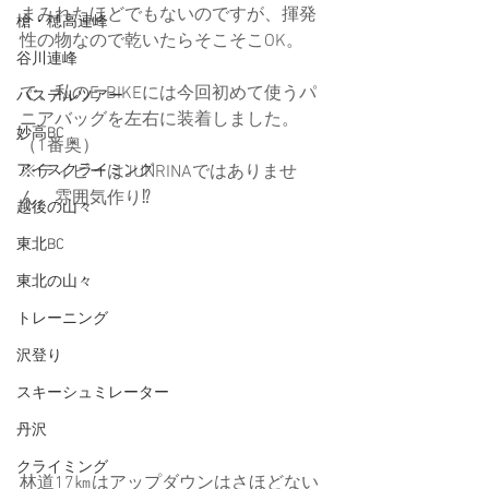
まみれたほどでもないのですが、揮発
槍・穂高連峰
性の物なので乾いたらそこそこOK。
谷川連峰
で、私のE-BIKEには今回初めて使うパ
パステルツアー
ニアバッグを左右に装着しました。
妙高BC
（1番奥）
アイスクライミング
※ティピーはJUNRINAではありませ
ん。雰囲気作り⁉
越後の山々
東北BC
東北の山々
トレーニング
沢登り
スキーシュミレーター
丹沢
クライミング
林道17㎞はアップダウンはさほどない