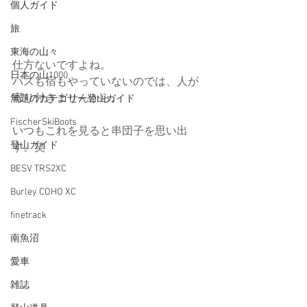
個人ガイド
旅
東海の山々
仕方ないですよね。
日本の山1000
バスも宿もやっていないのでは、人が
寄り付きませんから。
無題のカテゴリー登山ガイド
FischerSkiBoots
いつもこれを見ると串団子を思い出
登山ガイド
す。笑
BESV TRS2XC
Burley COHO XC
finetrack
南魚沼
愛車
雑誌