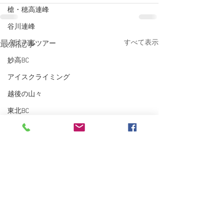
槍・穂高連峰
谷川連峰
すべて表示
最新記事
パステルツアー
妙高BC
アイスクライミング
越後の山々
東北BC
東北の山々
トレーニング
沢登り
スキーシュミレーター
丹沢
クライミング