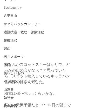
Backcountry
八甲田山
かぐらバックカントリー
遭難捜索・救助・啓蒙活動
越後湯沢
関西
石井スポーツ
※なんかスコットスキーばかりで、ど
休日
っかの山の会かなぁ？と思っていた
美味しいもの
ら、スコット輸入しているキャラバン
バックカントリーギア
営業部の皆さんでした。
山道具
積雪は40〜70cmくらいかな。
勉強会
某山の天気予報だと17〜19日の朝まで
机上講習