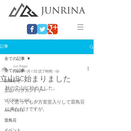
記事
全ての記事
Jun Nagai
全ての記事
2023年11月17日
読了時間: 1分
立山BC始まりました
お知らせ
秋の立山BC始めました。
立山バックカントリー
VECTOR GLIDE
って言っても夕方室堂入りして雷鳥荘
に来ただけですが。
ARC'TERYX
雷鳥荘
イベント