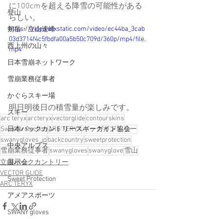
に100cmを超える降雪の可能性がある
登山
らしい。
https://video.wixstatic.com/video/ec44ba_3cab
剱岳・立山連峰
03d3714f4c5fbdfa00a5b50c709d/360p/mp4/file.
西上州の山々
mp4
日本雪崩ネットワーク
雪崩業務従事者
かぐらスキー場
明日明後日の積雪量が楽しみです。
スキー
arc'teryx
arcteryx
vectorglide
contourskins
日本バックカントリースキーガイド協会
Sweetprotection
ARC’TERYX
バックカントリー
swanygloves_jp
backcountry
sweetprotection
中央アルプス
雪崩業務従事者
swanygloves
swanyglove
雪山
展示会
立山バックカントリー
VECTOR GLIDE
Sweet Protection
ARC'TERYX
アメアスポーツ
SWANY gloves