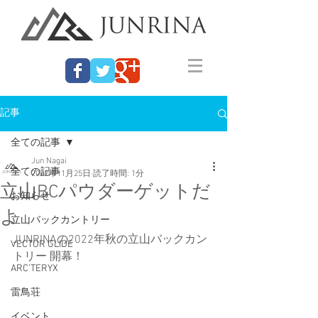
記事
全ての記事
Jun Nagai
全ての記事
2022年11月25日
読了時間: 1分
立山BCパウダーゲットだ
お知らせ
よ
立山バックカントリー
JUNRINAの2022年秋の立山バックカン
VECTOR GLIDE
トリー 開幕！
ARC'TERYX
雷鳥荘
イベント