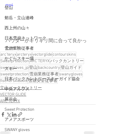
mp4
登山
剱岳・立山連峰
西上州の山々
日本雪崩ネットワーク
パウダーがギリギリ間に合って良かっ
た〜！
雪崩業務従事者
arc'teryx
arcteryx
vectorglide
contourskins
かぐらスキー場
Sweetprotection
ARC’TERYX
バックカントリー
swanygloves_jp
登山
backcountry
登山ガイド
スキー
sweetprotection
雪崩業務従事者
swanygloves
日本バックカントリースキーガイド協会
fischerskiboots
雪崩安全従事者
立山バックカントリー
中央アルプス
VECTOR GLIDE
展示会
ARC'TERYX
Sweet Protection
アメアスポーツ
SWANY gloves