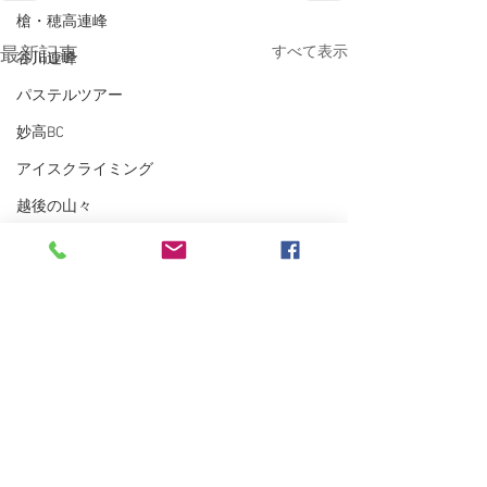
槍・穂高連峰
すべて表示
最新記事
谷川連峰
パステルツアー
妙高BC
アイスクライミング
越後の山々
東北BC
東北の山々
トレーニング
沢登り
スキーシュミレーター
丹沢
クライミング