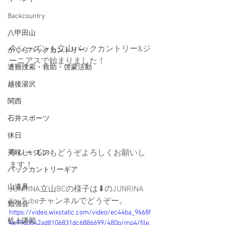
Backcountry
八甲田山
今シーズンも立山バックカントリー&ジ
かぐらバックカントリー
ーニアスで始まりました！
遭難捜索・救助・啓蒙活動
越後湯沢
関西
石井スポーツ
休日
今シーズンもどうぞよろしくお願いし
美味しいもの
ます！
バックカントリーギア
山道具
JUNRINA立山BCの様子は⬇︎のJUNRINA 
YouTubeチャンネルでどうぞー。
勉強会
https://video.wixstatic.com/video/ec44ba_9668f
机上講習
4e99d3542ad8106831dc6886699/480p/mp4/file.