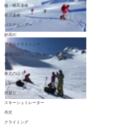
槍・穂高連峰
谷川連峰
パステルツアー
妙高BC
アイスクライミング
越後の山々
東北BC
東北の山々
トレーニング
沢登り
スキーシュミレーター
丹沢
クライミング