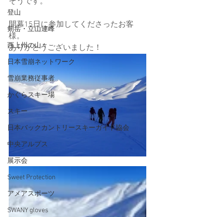
そうです。
登山
開幕15日に参加してくださったお客
剱岳・立山連峰
様。
西上州の山々
ありがとうございました！
日本雪崩ネットワーク
雪崩業務従事者
かぐらスキー場
スキー
日本バックカントリースキーガイド協会
中央アルプス
展示会
Sweet Protection
アメアスポーツ
SWANY gloves