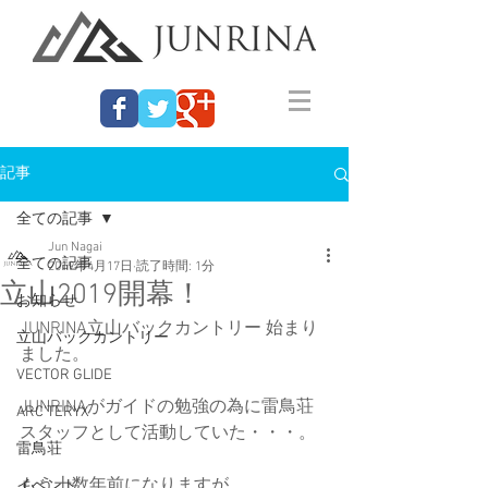
記事
全ての記事
Jun Nagai
全ての記事
2019年4月17日
読了時間: 1分
立山2019開幕！
お知らせ
JUNRINA立山バックカントリー 始まり
立山バックカントリー
ました。
VECTOR GLIDE
JUNRINAがガイドの勉強の為に雷鳥荘
ARC'TERYX
スタッフとして活動していた・・・。
雷鳥荘
もう十数年前になりますが。
イベント