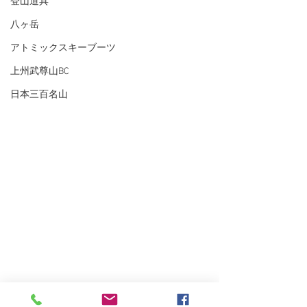
登山道具
八ヶ岳
アトミックスキーブーツ
上州武尊山BC
日本三百名山