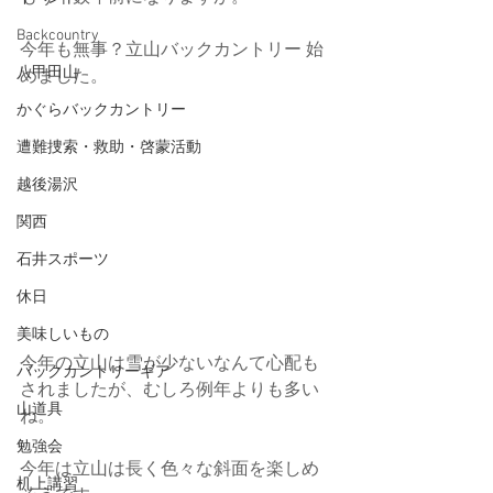
Backcountry
今年も無事？立山バックカントリー 始
八甲田山
めました。
かぐらバックカントリー
遭難捜索・救助・啓蒙活動
越後湯沢
関西
石井スポーツ
休日
美味しいもの
今年の立山は雪が少ないなんて心配も
バックカントリーギア
されましたが、むしろ例年よりも多い
山道具
ね。
勉強会
今年は立山は長く色々な斜面を楽しめ
机上講習