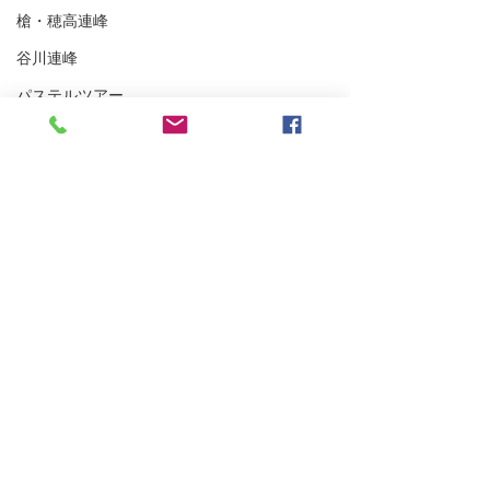
槍・穂高連峰
谷川連峰
パステルツアー
妙高BC
アイスクライミング
越後の山々
東北BC
東北の山々
トレーニング
沢登り
浅間山登山ガイ
スキーシュミレーター
雨が降らなかった四阿山
丹沢
クライミング