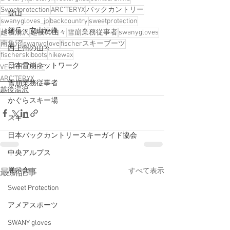
Sweetprotection
ARC’TERYX
バックカントリー
登山
swanygloves_jp
backcountry
sweetprotection
剱岳・立山連峰
越後湯沢
越後の山々
雪崩業務従事者
swanygloves
南魚沼
swanyglove
fischerスキーブーツ
西上州の山々
fischerskiboots
hikewax
日本雪崩ネットワーク
VECTOR GLIDE
ARC'TERYX
雪崩業務従事者
越後湯沢
かぐらスキー場
スキー
日本バックカントリースキーガイド協会
中央アルプス
展示会
すべて表示
最新記事
Sweet Protection
アメアスポーツ
SWANY gloves