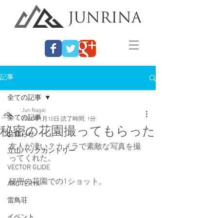
記事
全ての記事
Jun Nagai
全ての記事
2022年1月10日
読了時間: 1分
秘密の花園撮ってもらった
お知らせ
友人が凄い？カメラで素敵な写真を撮
立山バックカントリー
ってくれた。
VECTOR GLIDE
秘密の花園での1ショット。
ARC'TERYX
雷鳥荘
イベント