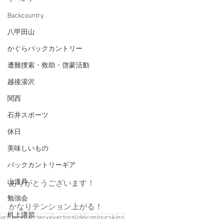
Backcountry
八甲田山
かぐらバックカントリー
遭難捜索・救助・啓蒙活動
越後湯沢
関西
石井スポーツ
休日
美味しいもの
バックカントリーギア
山道具
ありがとうございます！
勉強会
かなりテンション上がる！
机上講習
arc'teryx
arcteryx
vectorglide
contourskins