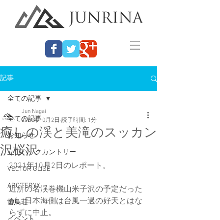
記事
全ての記事
Jun Nagai
全ての記事
2021年10月2日
読了時間: 1分
癒しの渓と美滝のスッカン
お知らせ
沢桜沢
立山バックカントリー
2021年10月2日のレポート。
VECTOR GLIDE
ARC'TERYX
近所の名渓巻機山米子沢の予定だった
が、日本海側は台風一過の好天とはな
雷鳥荘
らずに中止。
イベント