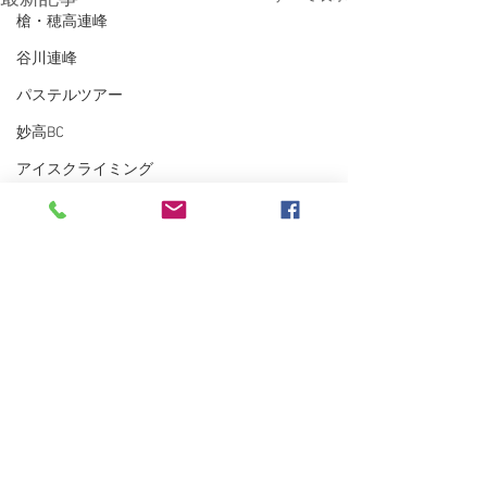
槍・穂高連峰
谷川連峰
パステルツアー
妙高BC
アイスクライミング
越後の山々
東北BC
東北の山々
トレーニング
沢登り
スキーシュミレーター
丹沢
クライミング