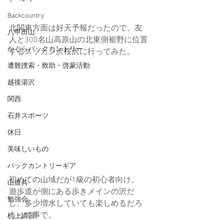
Backcountry
北関東方面は好天予報だったので、友
八甲田山
人と300名山高原山の北東側裾野に位置
かぐらバックカントリー
するスッカン沢桜沢に行ってみた。
遭難捜索・救助・啓蒙活動
越後湯沢
関西
石井スポーツ
休日
美味しいもの
バックカントリーギア
初めての山域だが1級の初心者向け。
山道具
遊歩道が側にある歩きメインの沢だ
勉強会
し、多少増水していても楽しめるだろ
うって事で。
机上講習