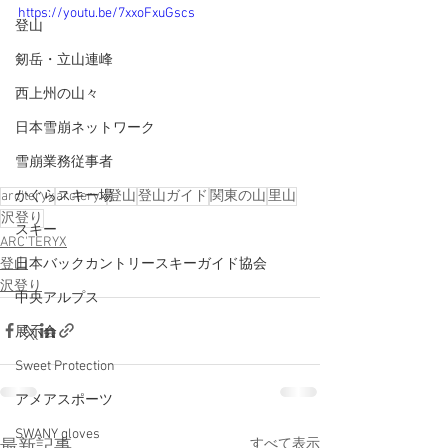
https://youtu.be/7xxoFxuGscs
登山
剱岳・立山連峰
西上州の山々
日本雪崩ネットワーク
雪崩業務従事者
arc'teryx
arcteryx
登山
登山ガイド
関東の山
里山
かぐらスキー場
沢登り
スキー
ARC'TERYX
登山
日本バックカントリースキーガイド協会
沢登り
中央アルプス
展示会
Sweet Protection
アメアスポーツ
SWANY gloves
すべて表示
最新記事