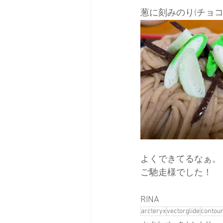
葱に刻みのり(チョコ
よくできてるなぁ。
ご馳走様でした！
RINA
arcteryx
vectorglide
contou