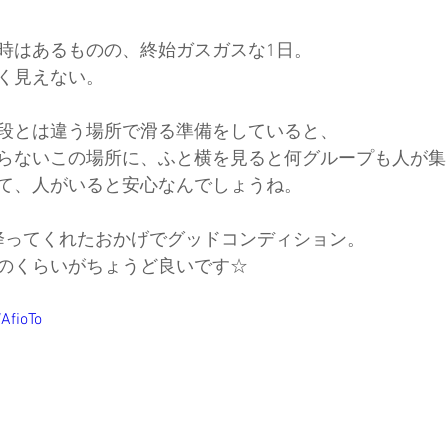
時はあるものの、終始ガスガスな1日。
ド協会
中央アルプス
展示会
Sweet Protection
く見えない。
段とは違う場所で滑る準備をしていると、
らないこの場所に、ふと横を見ると何グループも人が集
て、人がいると安心なんでしょうね。
m降ってくれたおかげでグッドコンディション。
のくらいがちょうど良いです☆
AfioTo