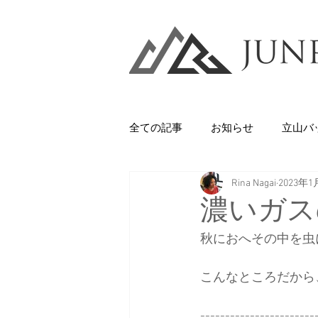
全ての記事
お知らせ
立山バ
Rina Nagai
2023年1
Backcountry
八甲田山
濃いガス
秋におへその中を虫に
石井スポーツ
休日
美
こんなところだから
剱岳・立山連峰
西上州の山
-----------------------