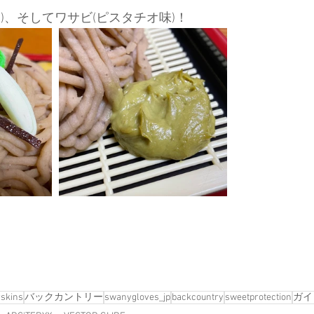
)、そしてワサビ(ピスタチオ味)！
rskins
バックカントリー
swanygloves_jp
backcountry
sweetprotection
ガイ