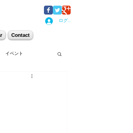
ログイン
r
Contact
イベント
後湯沢
関西
机上講習
登山
キー場
スキー