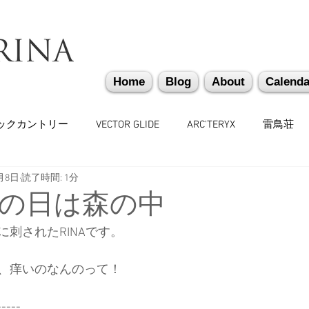
Home
Blog
About
Calenda
ックカントリー
VECTOR GLIDE
ARC'TERYX
雷鳥荘
月8日
読了時間: 1分
かぐらバックカントリー
遭難捜索・救助・啓蒙活動
越
の日は森の中
刺されたRINAです。
味しいもの
バックカントリーギア
山道具
勉強会
、痒いのなんのって！
々
日本雪崩ネットワーク
雪崩業務従事者
かぐらス
-----