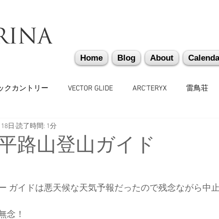
Home
Blog
About
Calenda
ックカントリー
VECTOR GLIDE
ARC'TERYX
雷鳥荘
月18日
読了時間: 1分
かぐらバックカントリー
遭難捜索・救助・啓蒙活動
越
平路山登山ガイド
味しいもの
バックカントリーギア
山道具
勉強会
ー ガイドは悪天候な天気予報だったので残念ながら中
々
日本雪崩ネットワーク
雪崩業務従事者
かぐらス
無念！