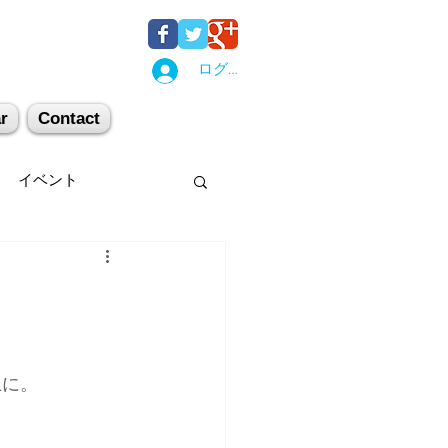
ログイン
r
Contact
イベント
後湯沢
関西
机上講習
登山
止に。
キー場
スキー