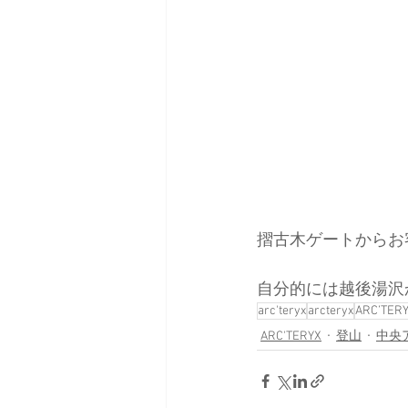
摺古木ゲートからお
自分的には越後湯沢
arc'teryx
arcteryx
ARC’TER
ARC'TERYX
登山
中央