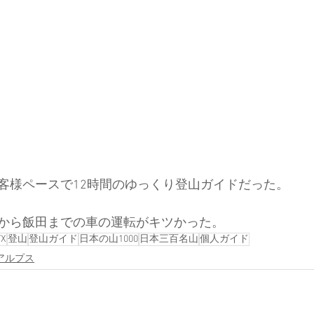
客様ペースで12時間のゆっくり登山ガイドだった。
から飯田までの車の運転がキツかった。
YX
登山
登山ガイド
日本の山1000
日本三百名山
個人ガイド
アルプス