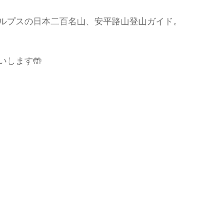
ルプスの日本二百名山、安平路山登山ガイド。
ド協会
中央アルプス
展示会
Sweet Protection
いします🤲