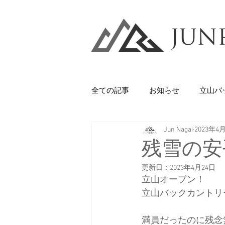
全ての記事
お知らせ
立山バ
Jun Nagai
2023年4
Backcountry
八甲田山
残雪の安
更新日：
2023年4月24日
石井スポーツ
休日
美
立山オープン！
立山バックカントリ
剱岳・立山連峰
西上州の山
満員だったのに残念