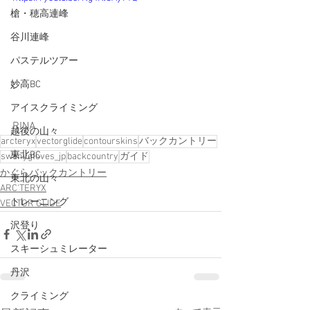
槍・穂高連峰
谷川連峰
パステルツアー
妙高BC
アイスクライミング
RINA
越後の山々
arcteryx
vectorglide
contourskins
バックカントリー
東北BC
swanygloves_jp
backcountry
ガイド
かぐらバックカントリー
東北の山々
ARC'TERYX
トレーニング
VECTOR GLIDE
沢登り
スキーシュミレーター
丹沢
クライミング