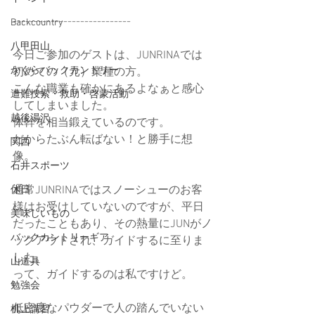
----------------------------
Backcountry
八甲田山
今日ご参加のゲストは、JUNRINAでは
かぐらバックカントリー
初めての（元）業種の方。
こんな職業も確かにあるよなぁと感心
遭難捜索・救助・啓蒙活動
してしまいました。
越後湯沢
体幹を相当鍛えているのです。
だからたぶん転ばない！と勝手に想
関西
像。
石井スポーツ
通常JUNRINAではスノーシューのお客
休日
様はお受けしていないのですが、平日
美味しいもの
だったこともあり、その熱量にJUNがノ
バックカントリーギア
ックアウトされ、ガイドするに至りま
した。
山道具
って、ガイドするのは私ですけど。
勉強会
低密度なパウダーで人の踏んでいない
机上講習