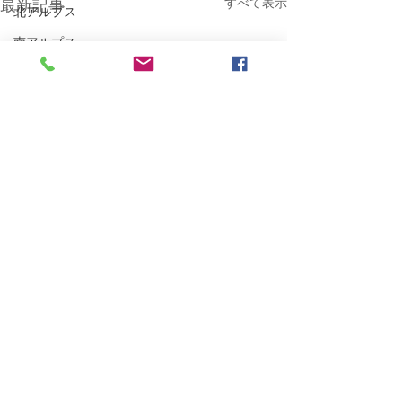
すべて表示
最新記事
北アルプス
南アルプス
白馬・後立山連峰
秩父の山々
北海道
関東の山々
White Time
北信の山々
MTB
BESV PS1
ポタリング
E-Bike
自転車