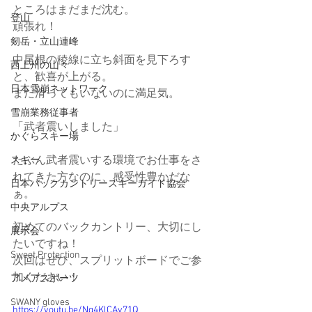
ところはまだまだ沈む。
登山
頑張れ！
剱岳・立山連峰
中尾根の稜線に立ち斜面を見下ろす
西上州の山々
と、歓喜が上がる。
日本雪崩ネットワーク
まだ滑ってもいないのに満足気。
雪崩業務従事者
「武者震いしました」
かぐらスキー場
たぶん武者震いする環境でお仕事をさ
スキー
れてきた方なのに、感受性豊かだな
日本バックカントリースキーガイド協会
ぁ。
中央アルプス
初めてのバックカントリー、大切にし
展示会
たいですね！
Sweet Protection
次回はぜひ、スプリットボードでご参
加ください！
アメアスポーツ
SWANY gloves
https://youtu.be/Ng4KlCAy71Q