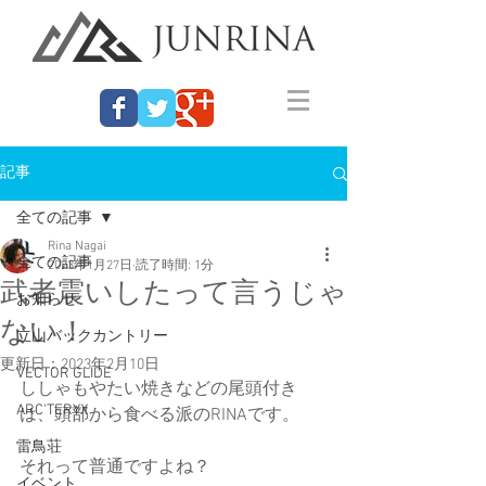
記事
全ての記事
Rina Nagai
全ての記事
2023年1月27日
読了時間: 1分
武者震いしたって言うじゃ
お知らせ
ない！
立山バックカントリー
更新日：
2023年2月10日
VECTOR GLIDE
ししゃもやたい焼きなどの尾頭付き
ARC'TERYX
は、頭部から食べる派のRINAです。
雷鳥荘
それって普通ですよね？
イベント