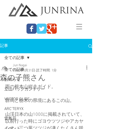
記事
全ての記事
Jun Nagai
全ての記事
2022年5月31日
読了時間: 1分
森の子熊さん
お知らせ
雨の根本山縦走ガイド。
立山バックカントリー
VECTOR GLIDE
群馬と栃木の県境にあるこの山。
ARC'TERYX
山渓日本の山1000に掲載されていて、
雷鳥荘
以前行った時にゴヨウツツジやアカヤ
シオ、三つ葉ツツジが凄くたくさん咲
イベント