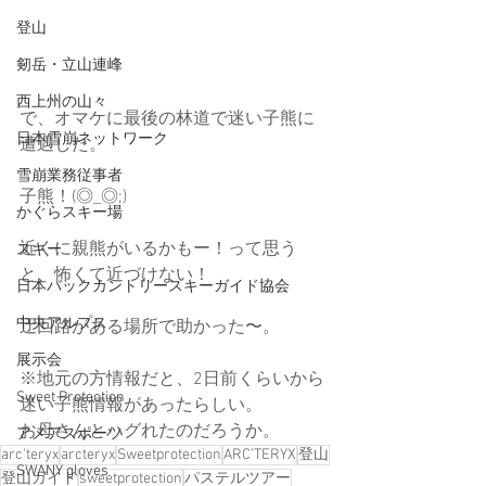
登山
剱岳・立山連峰
西上州の山々
で、オマケに最後の林道で迷い子熊に
日本雪崩ネットワーク
遭遇した。
雪崩業務従事者
子熊！(◎_◎;)
かぐらスキー場
近くに親熊がいるかもー！って思う
スキー
と、怖くて近づけない！
日本バックカントリースキーガイド協会
中央アルプス
迂回路がある場所で助かった〜。
展示会
※地元の方情報だと、2日前くらいから
Sweet Protection
迷い子熊情報があったらしい。
お母さんとハグれたのだろうか。
アメアスポーツ
arc'teryx
arcteryx
Sweetprotection
ARC’TERYX
登山
SWANY gloves
登山ガイド
sweetprotection
パステルツアー