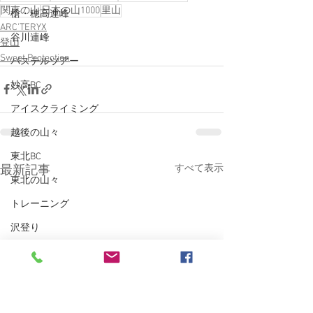
関東の山
日本の山1000
里山
槍・穂高連峰
ARC'TERYX
谷川連峰
登山
Sweet Protection
パステルツアー
妙高BC
アイスクライミング
越後の山々
東北BC
すべて表示
最新記事
東北の山々
トレーニング
沢登り
スキーシュミレーター
丹沢
クライミング