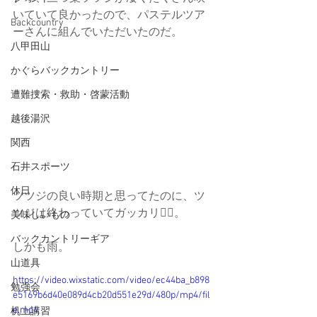
いていて良かったので、パステルツア
Backcountry
ーさんに組んでいただいたのだ。
八甲田山
かぐらバックカントリー
遭難捜索・救助・啓蒙活動
越後湯沢
関西
石井スポーツ
休日
ツツジの良い時期と思ってたのに、ツ
ツジは終わっていてガッカリ😮‍💨。
美味しいもの
バックカントリーギア
しかも雨。
山道具
https://video.wixstatic.com/video/ec44ba_b898
勉強会
e5169b6d40e089d4cb20d551e29d/480p/mp4/fil
e.mp4
机上講習