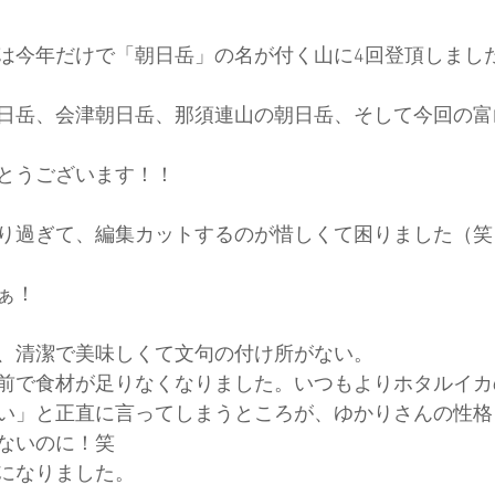
は今年だけで「朝日岳」の名が付く山に4回登頂しまし
ド協会
中央アルプス
展示会
Sweet Protection
日岳、会津朝日岳、那須連山の朝日岳、そして今回の富
とうございます！！
り過ぎて、編集カットするのが惜しくて困りました（笑
ぁ！
、清潔で美味しくて文句の付け所がない。
前で食材が足りなくなりました。いつもよりホタルイカ
い」と正直に言ってしまうところが、ゆかりさんの性格
ないのに！笑
になりました。