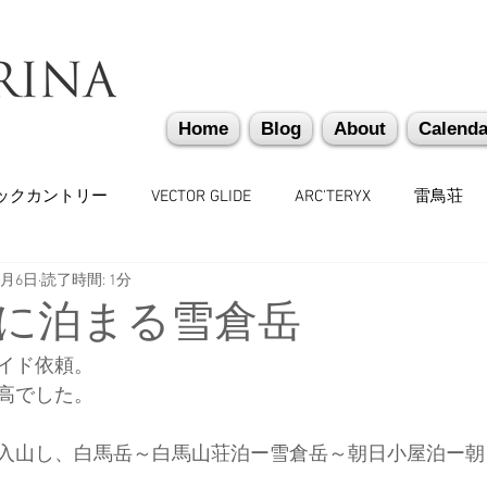
Home
Blog
About
Calenda
ックカントリー
VECTOR GLIDE
ARC'TERYX
雷鳥荘
0月6日
読了時間: 1分
かぐらバックカントリー
遭難捜索・救助・啓蒙活動
越
に泊まる雪倉岳
イド依頼。
味しいもの
バックカントリーギア
山道具
勉強会
高でした。
入山し、白馬岳～白馬山荘泊ー雪倉岳～朝日小屋泊ー朝
々
日本雪崩ネットワーク
雪崩業務従事者
かぐらス