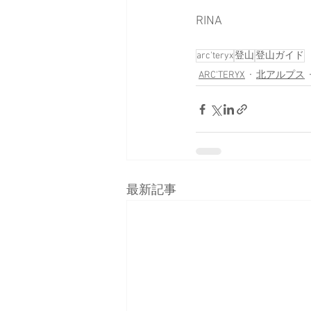
RINA
arc'teryx
登山
登山ガイド
ARC'TERYX
北アルプス
最新記事