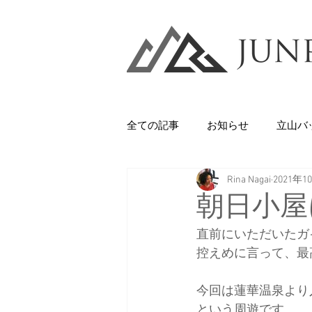
全ての記事
お知らせ
立山バ
Rina Nagai
2021年1
Backcountry
八甲田山
朝日小屋
直前にいただいたガ
石井スポーツ
休日
美
控えめに言って、最
今回は蓮華温泉より
剱岳・立山連峰
西上州の山
という周遊です。