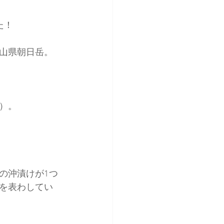
た！
山県朝日岳。
）。
の沖漬けが1つ
を表わしてい