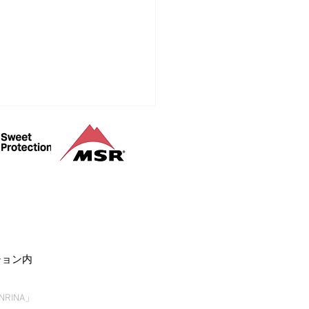
山登山ガイド
ション内
RINA」