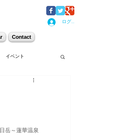
ログイン
r
Contact
イベント
後湯沢
関西
机上講習
登山
日岳～蓮華温泉
キー場
スキー