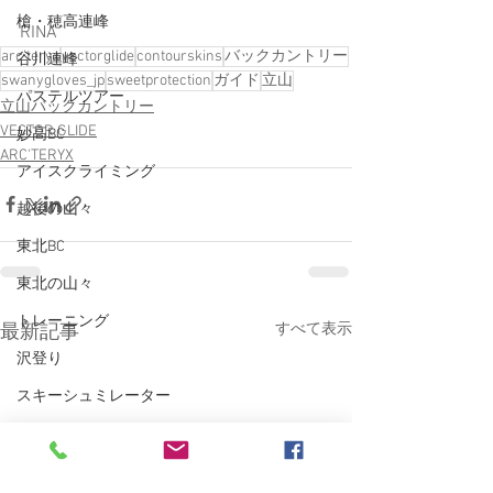
槍・穂高連峰
RINA
arc'teryx
vectorglide
contourskins
バックカントリー
谷川連峰
swanygloves_jp
sweetprotection
ガイド
立山
パステルツアー
立山バックカントリー
VECTOR GLIDE
妙高BC
ARC'TERYX
アイスクライミング
越後の山々
東北BC
東北の山々
トレーニング
すべて表示
最新記事
沢登り
スキーシュミレーター
丹沢
クライミング