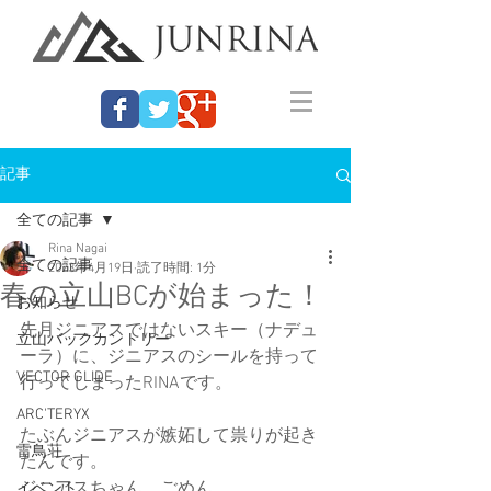
記事
全ての記事
Rina Nagai
全ての記事
2023年4月19日
読了時間: 1分
春の立山BCが始まった！
お知らせ
先月ジニアスではないスキー（ナデュ
立山バックカントリー
ーラ）に、ジニアスのシールを持って
VECTOR GLIDE
行ってしまったRINAです。
ARC'TERYX
たぶんジニアスが嫉妬して祟りが起き
雷鳥荘
たんです。
ジニアスちゃん、ごめん。
イベント