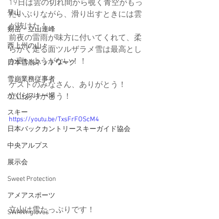
19日は雲の切れ間から覗く青空がもっ
登山
たいぶりながら、滑り出すときには雲
が抜けた！
剱岳・立山連峰
前夜の雷雨が味方に付いてくれて、柔
西上州の山々
らかく走る面ツルザラメ雪は最高とし
か言いようがない！！
日本雪崩ネットワーク
雪崩業務従事者
ゲストのみなさん、ありがとう！
かぐらスキー場
立山ありがとう！
スキー
https://youtu.be/TxsFrFOScM4
日本バックカントリースキーガイド協会
中央アルプス
展示会
Sweet Protection
アメアスポーツ
立山は雪たっぷりです！
SWANY gloves