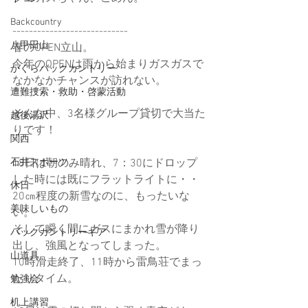
Backcountry
----------------------------
八甲田山
春のOPEN立山。
今年のOPENは雨から始まりガスガスで
かぐらバックカントリー
なかなかチャンスが訪れない。
遭難捜索・救助・啓蒙活動
そんな中、3名様グループ貸切で大当た
越後湯沢
りです！
関西
石井スポーツ
18日は朝のみ晴れ、7：30にドロップ
した時には既にフラットライトに・・
休日
20㎝程度の新雪なのに、もったいな
美味しいもの
い。
そして瞬く間にガスにまかれ雪が降り
バックカントリーギア
出し、強風となってしまった。
山道具
10時滑走終了、11時から雷鳥荘でまっ
たりタイム。
勉強会
机上講習