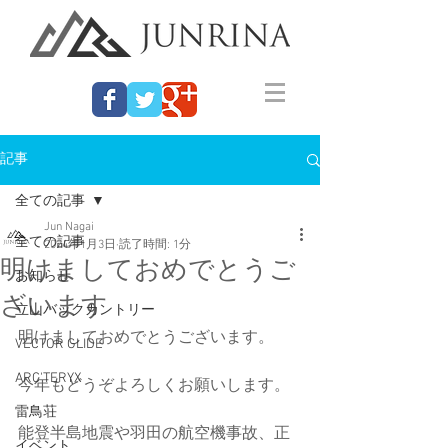
記事
全ての記事
Jun Nagai
全ての記事
2024年1月3日
読了時間: 1分
明けましておめでとうご
お知らせ
ざいます
立山バックカントリー
明けましておめでとうございます。
VECTOR GLIDE
ARC'TERYX
今年もどうぞよろしくお願いします。
雷鳥荘
能登半島地震や羽田の航空機事故、正
イベント