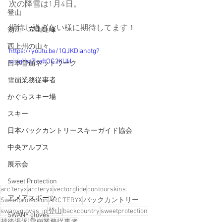
次の降雪は1月4日。
登山
期待し過ぎない様に期待してます！
剱岳・立山連峰
西上州の山々
https://youtu.be/1QJKDianotg?
si=iqYstZkaftOG2KUH
日本雪崩ネットワーク
雪崩業務従事者
かぐらスキー場
スキー
日本バックカントリースキーガイド協会
中央アルプス
展示会
Sweet Protection
arc'teryx
arcteryx
vectorglide
contourskins
アメアスポーツ
Sweetprotection
ARC’TERYX
バックカントリー
swanygloves_jp
登山
backcountry
sweetprotection
SWANY gloves