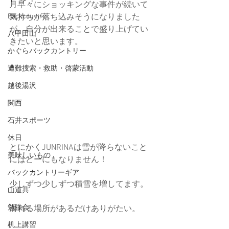
月早々にショッキングな事件が続いて
Backcountry
気持ちが落ち込みそうになりました
が、自分が出来ることで盛り上げてい
八甲田山
きたいと思います。
かぐらバックカントリー
遭難捜索・救助・啓蒙活動
越後湯沢
関西
石井スポーツ
休日
とにかくJUNRINAは雪が降らないこと
美味しいもの
にはどーにもなりません！
バックカントリーギア
少しずつ少しずつ積雪を増してます。
山道具
勉強会
滑れる場所があるだけありがたい。
机上講習