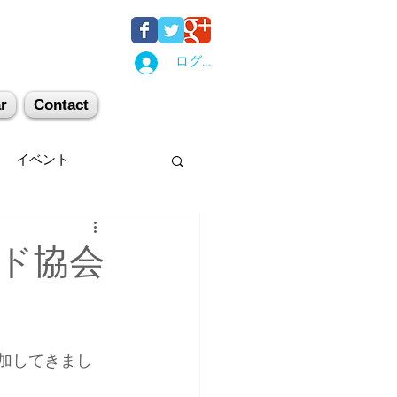
ログイン
r
Contact
イベント
後湯沢
関西
ド協会
机上講習
登山
参加してきまし
キー場
スキー