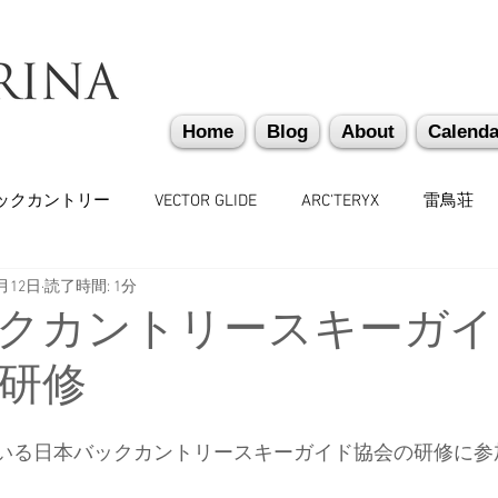
Home
Blog
About
Calenda
ックカントリー
VECTOR GLIDE
ARC'TERYX
雷鳥荘
2月12日
読了時間: 1分
かぐらバックカントリー
遭難捜索・救助・啓蒙活動
越
クカントリースキーガイ
冬研修
味しいもの
バックカントリーギア
山道具
勉強会
属している日本バックカントリースキーガイド協会の研修に
々
日本雪崩ネットワーク
雪崩業務従事者
かぐらス