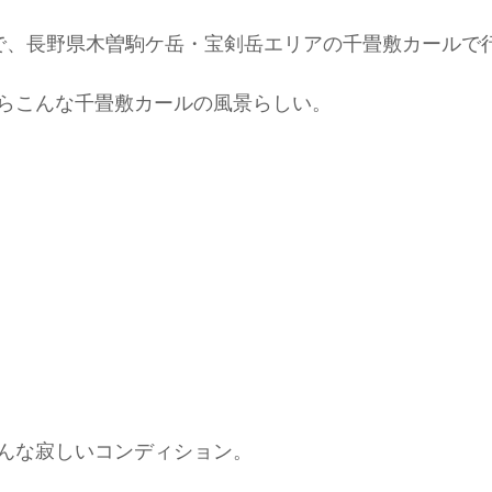
で、長野県木曽駒ケ岳・宝剣岳エリアの千畳敷カールで
ド協会
中央アルプス
展示会
Sweet Protection
らこんな千畳敷カールの風景らしい。
んな寂しいコンディション。