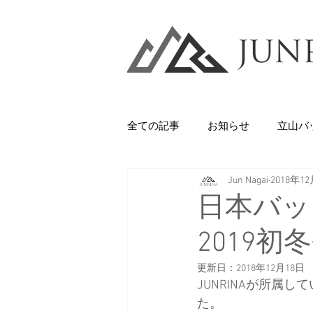
全ての記事
お知らせ
立山バ
Jun Nagai
2018年1
Backcountry
八甲田山
日本バッ
2019初
石井スポーツ
休日
美
更新日：
2018年12月18日
JUNRINAが所
剱岳・立山連峰
西上州の山
た。