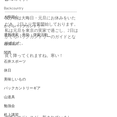
Backcountry
----------------------------------------------
八甲田山
我が社は大晦日・元旦にお休みをいた
だき、2日より営業開始しております。
かぐらバックカントリー
私は元旦を東京の実家で過ごし、2日は
遭難捜索・救助・啓蒙活動
かぐらバックカントリーのガイドとな
りました。
越後湯沢
関西
良く降ってくれますね。寒い！
石井スポーツ
休日
美味しいもの
バックカントリーギア
山道具
勉強会
机上講習