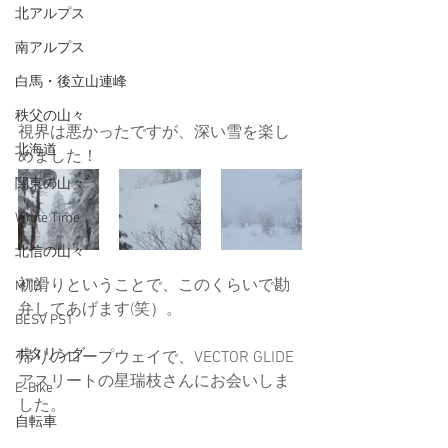
北アルプス
南アルプス
白馬・後立山連峰
秩父の山々
視界は悪かったですが、深い雪を楽し
北海道
めました！
関東の山々
White Time
北信の山々
初滑りということで、このくらいで勘
MTB
弁してあげます(笑）。
BESV PS1
ポタリング
帰りのロープウェイで、VECTOR GLIDE
アスリートの星瑞枝さんにお会いしま
E-Bike
した。
自転車