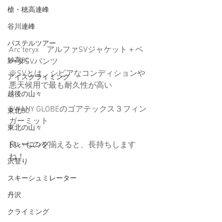
槍・穂高連峰
谷川連峰
パステルツアー
Arc'teryx　アルファSVジャケット＋ベ
妙高BC
ータSVパンツ
※SVとは、シビアなコンディションや
アイスクライミング
悪天候用で最も耐久性が高い
越後の山々
SWANY GLOBEのゴアテックス３フィン
東北BC
ガーミット
東北の山々
良いものを揃えると、長持ちします
トレーニング
ね！
沢登り
スキーシュミレーター
丹沢
クライミング