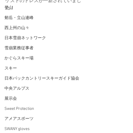
ゲストのドレスが一新されていまし
た！
登山
剱岳・立山連峰
西上州の山々
日本雪崩ネットワーク
雪崩業務従事者
かぐらスキー場
スキー
日本バックカントリースキーガイド協会
中央アルプス
展示会
Sweet Protection
アメアスポーツ
SWANY gloves