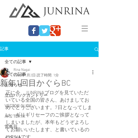
記事
全ての記事
Rina Nagai
全ての記事
2019年1月2日
読了時間: 1分
新年1回目かぐらBC
お知らせ
正に今、JUNRINAブログを見ていただ
立山バックカントリー
いている全国の皆さん、あけましてお
VECTOR GLIDE
めでとうございます。7日となってしま
い、ギリギリセーフのご挨拶となって
ARC'TERYX
しまいましたが、本年もどうぞよろし
雷鳥荘
くお願いいたします、と書いているの
はRINAです。
イベント