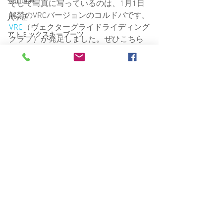
登山道具
そして写真に写っているのは、1月1日
解禁のVRCバージョンのコルドバです。
八ヶ岳
VRC
（ヴェクターグライドライディング
アトミックスキーブーツ
クラブ）が発足しました。ぜひこちら
をチェックしてください。
上州武尊山BC
ヴェクターファンにはたまらない特典
日本三百名山
つきです！！
RINA
ARC'TERYX
かぐらバックカントリー
かぐらスキー場
すべて表示
最新記事