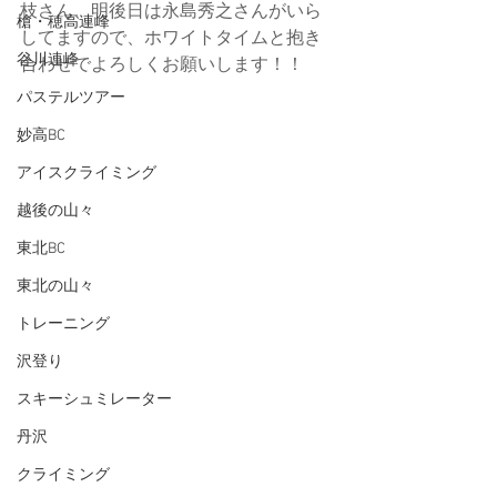
枝さん、明後日は永島秀之さんがいら
槍・穂高連峰
してますので、ホワイトタイムと抱き
谷川連峰
合わせでよろしくお願いします！！
パステルツアー
妙高BC
アイスクライミング
越後の山々
東北BC
東北の山々
トレーニング
沢登り
スキーシュミレーター
丹沢
クライミング