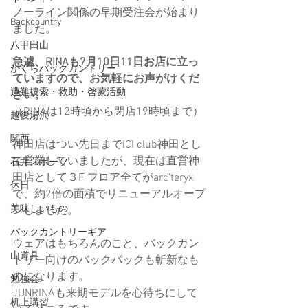
ノーライン関係の早期受注会が始まり
Backcountry
ました。
八甲田山
急遽、RINAも7月10日11日お店に立っ
かぐらバックカントリー
ていますので、お気軽にお声がけくだ
遭難捜索・救助・啓蒙活動
さい。
（RINAは12時頃から閉店19時頃まで）
越後湯沢
関西
神田店はつい先日までICI club神田とし
て営業していましたが、現在は直営神
石井スポーツ
田店として３F フロア全てがarc'teryx
休日
で、約2倍の面積でリニューアルオープ
美味しいもの
ンしました。
バックカントリーギア
ウェアはもちろんのこと、バックカン
山道具
トリー向けのバックパックも斬新なも
のになります。
勉強会
JUNRINAも来期モデルを心待ちにして
机上講習