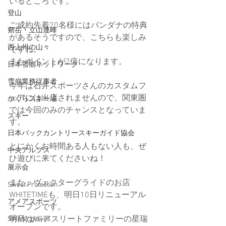
いるところです。
登山
ご成約先着20名様にはバンダナの特典
剱岳・立山連峰
があるそうですので、こちらも楽しみ
西上州の山々
ですね。
またポイントが2倍になります。
日本雪崩ネットワーク
雪崩業務従事者
今年は石井スポーツさんのカスタムフ
ェアには出店されませんので、関東圏
かぐらスキー場
では今回のみのチャンスとなっていま
スキー
す。
日本バックカントリースキーガイド協会
とにかくお時間ある人もない人も、ぜ
中央アルプス
ひ遊びに来てくださいね！
展示会
また、ヴェクターグライドのお店
Sweet Protection
WHITETIMEも、明日10日リニューアル
アメアスポーツ
オープンです。
明日はVGアスリートファミリーの星瑞
SWANY gloves