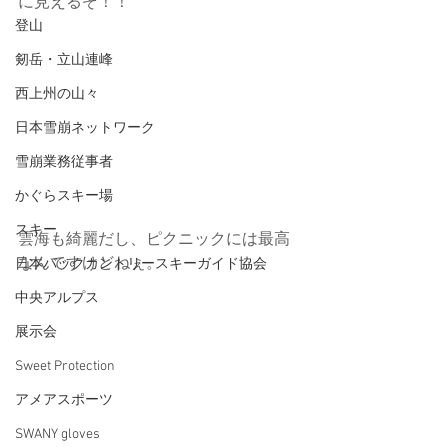
に見えるぞ！！
登山
剱岳・立山連峰
西上州の山々
日本雪崩ネットワーク
雪崩業務従事者
かぐらスキー場
スキー
雲海も綺麗だし、ピクニックには最高
なんですけどねぇ。
日本バックカントリースキーガイド協会
中央アルプス
展示会
Sweet Protection
アメアスポーツ
SWANY gloves