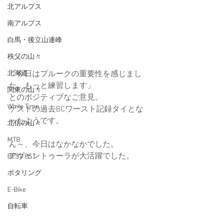
北アルプス
南アルプス
白馬・後立山連峰
秩父の山々
北海道
「今日はプルークの重要性を感じまし
た。もっと練習します」
関東の山々
とのポジティブなご意見。
White Time
ゲストの過去BCワースト記録タイとな
ったようです。
北信の山々
MTB
ん～、今日はなかなかでした。
アヴェントゥーラが大活躍でした。
BESV PS1
ポタリング
E-Bike
自転車