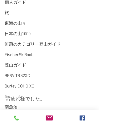
個人ガイド
旅
東海の山々
日本の山1000
無題のカテゴリー登山ガイド
FischerSkiBoots
登山ガイド
BESV TRS2XC
Burley COHO XC
finetrack
お疲れ様でした。
南魚沼
RINA
愛車
雑誌
VECTOR GLIDE
ARC'TERYX