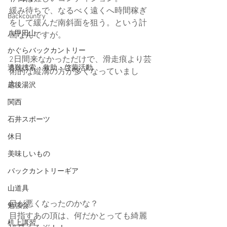
緩み待ちで、なるべく遠くへ時間稼ぎ
Backcountry
をして緩んだ南斜面を狙う。という計
八甲田山
画なんですが。
かぐらバックカントリー
2日間来なかっただけで、滑走痕より芸
遭難捜索・救助・啓蒙活動
術的な縦溝の方が多くなっていまし
た。
越後湯沢
関西
石井スポーツ
休日
美味しいもの
バックカントリーギア
山道具
目が悪くなったのかな？
勉強会
目指すあの頂は、何だかとっても綺麗
机上講習