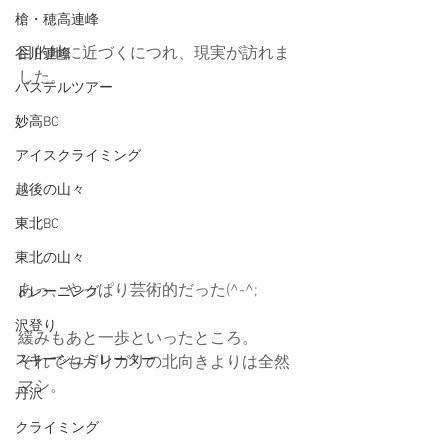
槍・穂高連峰
目的地に近づくにつれ、現実が訪れま
谷川連峰
した。
パステルツアー
妙高BC
アイスクライミング
越後の山々
東北BC
東北の山々
あっ、やっぱり芸術的だった(^-^;
トレーニング
沢登り
緩みもあと一歩といったところ。
スキーシュミレーター
それでもガリガリの北向きよりは全然
マシ。
丹沢
クライミング