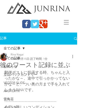
記事
全ての記事
Rina Nagai
全ての記事
2020年2月15日
読了時間: 1分
彼のワースト記録に並ぶ
お知らせ
郵便ポストに投函する時、ちゃんと入
立山バックカントリー
ったかな～、途中で引っかかってない
VECTOR GLIDE
かな～と、つい奥の方まで手を入れて
しまうRINAです。
ARC'TERYX
雷鳥荘
------------------------------------
今日は難しいコンディション。
イベント