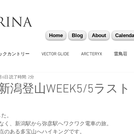
Home
Blog
About
Calenda
ックカントリー
VECTOR GLIDE
ARC'TERYX
雷鳥荘
月6日
読了時間: 2分
かぐらバックカントリー
遭難捜索・救助・啓蒙活動
越
新潟登山WEEK5/5ラス
味しいもの
バックカントリーギア
山道具
勉強会
した。
なく、新潟駅から弥彦駅へワクワク電車の旅。
々
日本雪崩ネットワーク
雪崩業務従事者
かぐらス
点のある多宝山へハイキングです。