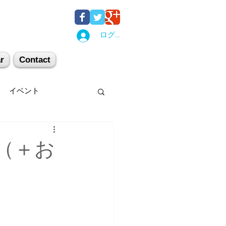
ログイン
r
Contact
イベント
後湯沢
関西
ト（＋お
机上講習
登山
キー場
スキー