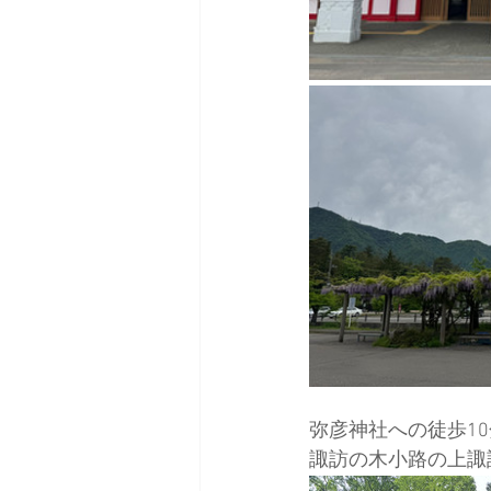
弥彦神社への徒歩1
諏訪の木小路の上諏