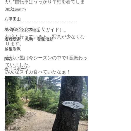
が、自転車はうっかり半袖を着てしま
った。
Backcountry
八甲田山
-----------------------------------------
かぐらバックカントリー
今年3回目の燕岳（ガイド）。
何度も行っていると、写真が少なくな
遭難捜索・救助・啓蒙活動
ります。
越後湯沢
合戦小屋は今シーズンの中で1番賑わっ
関西
ていました。
石井スポーツ
みんなスイカ食べていたなぁ！
休日
美味しいもの
バックカントリーギア
山道具
勉強会
机上講習