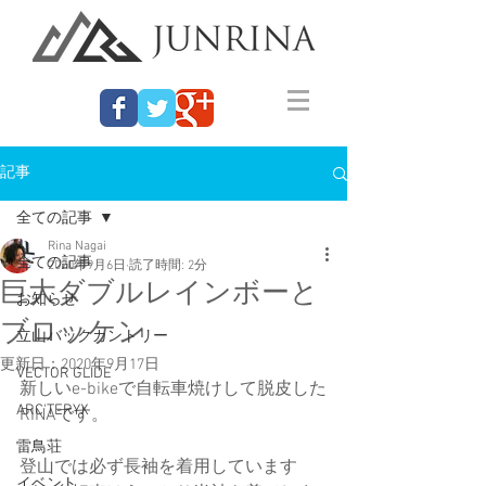
記事
全ての記事
Rina Nagai
全ての記事
2020年9月6日
読了時間: 2分
巨大ダブルレインボーと
お知らせ
ブロッケン
立山バックカントリー
更新日：
2020年9月17日
VECTOR GLIDE
新しいe-bikeで自転車焼けして脱皮した
ARC'TERYX
RINAです。
雷鳥荘
登山では必ず長袖を着用しています
イベント