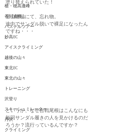
塗り替えられていた！
槍・穂高連峰
登山道脇にて、忘れ物。
谷川連峰
途中でサンダル脱いで裸足になったん
パステルツアー
ですね・・・
妙高BC
アイスクライミング
越後の山々
東北BC
東北の山々
トレーニング
沢登り
スキーシュミレーター
というか、なぜ合戦尾根はこんなにも
毎回サンダル履きの人を見かけるのだ
丹沢
ろうか？流行っているんですか？
クライミング