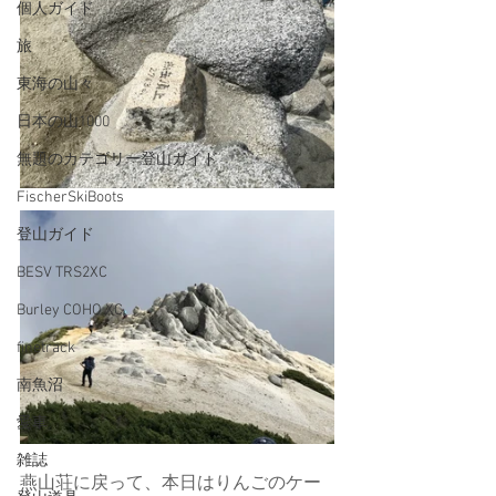
個人ガイド
旅
東海の山々
日本の山1000
無題のカテゴリー登山ガイド
FischerSkiBoots
登山ガイド
BESV TRS2XC
Burley COHO XC
finetrack
南魚沼
愛車
雑誌
燕山荘に戻って、本日はりんごのケー