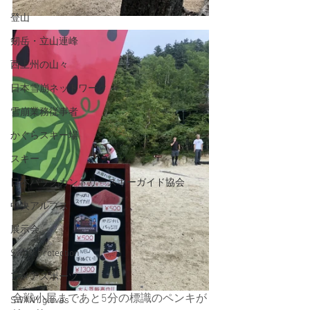
登山
剱岳・立山連峰
西上州の山々
日本雪崩ネットワーク
雪崩業務従事者
かぐらスキー場
スキー
日本バックカントリースキーガイド協会
中央アルプス
展示会
Sweet Protection
アメアスポーツ
合戦小屋まであと5分の標識のペンキが
SWANY gloves