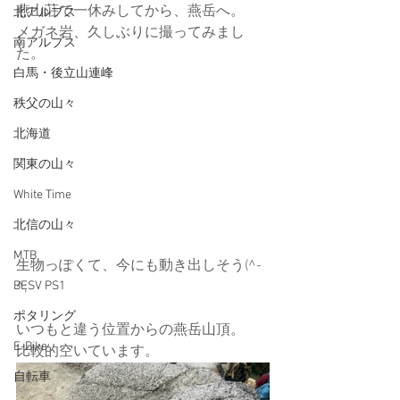
燕山荘で一休みしてから、燕岳へ。
北アルプス
メガネ岩、久しぶりに撮ってみまし
南アルプス
た。
白馬・後立山連峰
秩父の山々
北海道
関東の山々
White Time
北信の山々
MTB
生物っぽくて、今にも動き出しそう(^-
^;
BESV PS1
ポタリング
いつもと違う位置からの燕岳山頂。
E-Bike
比較的空いています。
自転車