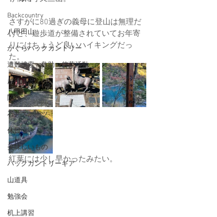
Backcountry
さすがに80過ぎの義母に登山は無理だ
八甲田山
けど、遊歩道が整備されていてお年寄
りにはちょうど良いハイキングだっ
かぐらバックカントリー
た。
遭難捜索・救助・啓蒙活動
越後湯沢
関西
石井スポーツ
休日
美味しいもの
紅葉には少し早かったみたい。
バックカントリーギア
山道具
勉強会
机上講習