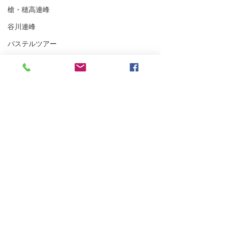
槍・穂高連峰
谷川連峰
パステルツアー
妙高BC
アイスクライミング
越後の山々
東北BC
東北の山々
トレーニング
沢登り
スキーシュミレーター
浅間山登山ガイ
丹沢
雨が降らなかった四阿山
クライミング