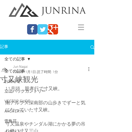
記事
全ての記事
Jun Nagai
全ての記事
2023年11月1日
読了時間: 1分
寸又峡観光
お知らせ
11月頭、親孝行で寸又峡。
立山バックカントリー
VECTOR GLIDE
南アルプス深南部の山歩きでずーと気
になっていた寸又峡。
ARC'TERYX
雷鳥荘
寸又温泉やチンダル湖にかかる夢の吊
り橋に寸又三山。
イベント