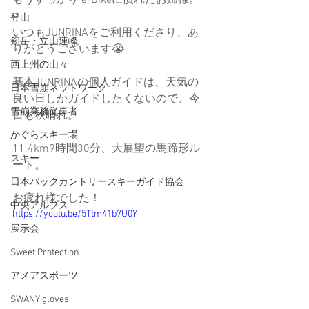
登山
いつもJUNRINAをご利用くださり、あ
剱岳・立山連峰
りがとうございます😭
西上州の山々
基本JUNRINAの個人ガイドは、天気の
日本雪崩ネットワーク
良い日しかガイドしたくないので、今
雪崩業務従事者
日も秋晴れ。
かぐらスキー場
11.4km9時間30分、大展望の馬蹄形ル
スキー
ート。
日本バックカントリースキーガイド協会
お疲れ様でした！
中央アルプス
https://youtu.be/5Ttm41b7U0Y
展示会
Sweet Protection
アメアスポーツ
SWANY gloves