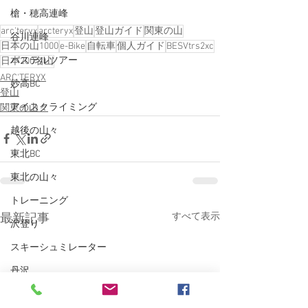
槍・穂高連峰
arc'teryx
arcteryx
登山
登山ガイド
関東の山
谷川連峰
日本の山1000
e-Bike
自転車
個人ガイド
BESVtrs2xc
パステルツアー
日本200名山
ARC'TERYX
妙高BC
登山
アイスクライミング
関東の山々
越後の山々
東北BC
東北の山々
トレーニング
すべて表示
最新記事
沢登り
スキーシュミレーター
丹沢
クライミング