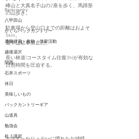
峰山と大真名子山の2座を歩く、馬蹄形
Backcountry
の山歩き。
八甲田山
駐車場から登山口までの距離はおよそ
かぐらバックカントリー
5km。
遭難捜索・救助・啓蒙活動
道中は駐車禁止だ。
越後湯沢
長い林道(コースタイム往復3h)が有効な
関西
日照時間を圧迫する。
石井スポーツ
休日
美味しいもの
バックカントリーギア
山道具
勉強会
机上講習
もうすっかり e-Bikeに慣れたお姉様。