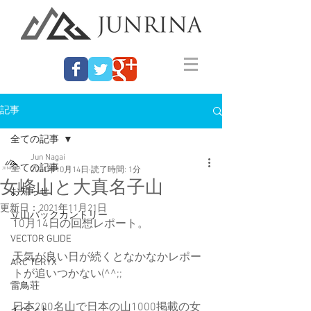
記事
全ての記事
Jun Nagai
全ての記事
2021年10月14日
読了時間: 1分
女峰山と大真名子山
お知らせ
更新日：
2021年11月21日
立山バックカントリー
10月14日の回想レポート。
VECTOR GLIDE
天気が良い日が続くとなかなかレポー
ARC'TERYX
トが追いつかない(^^;;
雷鳥荘
日本200名山で日本の山1000掲載の女
イベント