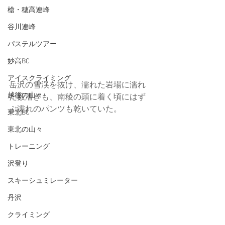
槍・穂高連峰
谷川連峰
パステルツアー
妙高BC
アイスクライミング
岳沢の雪渓を抜け、濡れた岩場に濡れ
越後の山々
た藪漕ぎも、南稜の頭に着く頃にはず
ぶ濡れのパンツも乾いていた。
東北BC
東北の山々
トレーニング
沢登り
スキーシュミレーター
丹沢
クライミング