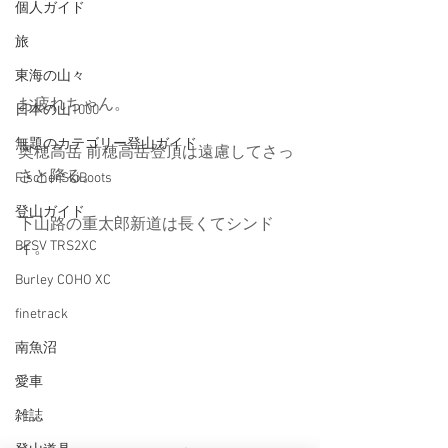
個人ガイド
旅
東海の山々
お疲れちゃん。
日本の山1000
無題のカテゴリー登山ガイド
奥穂高岳 前穂高岳登頂は遠慮してさっ
さと降る。
FischerSkiBoots
登山ガイド
下山路の重太郎新道は長くてシンド
BESV TRS2XC
イ。
Burley COHO XC
finetrack
南魚沼
愛車
雑誌