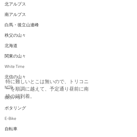
北アルプス
南アルプス
白馬・後立山連峰
秩父の山々
北海道
関東の山々
White Time
北信の山々
特に難しいとこは無いので、トリコニ
MTB
ーを順調に越えて、予定通り昼前に南
稜の頭到着。
BESV PS1
ポタリング
E-Bike
自転車