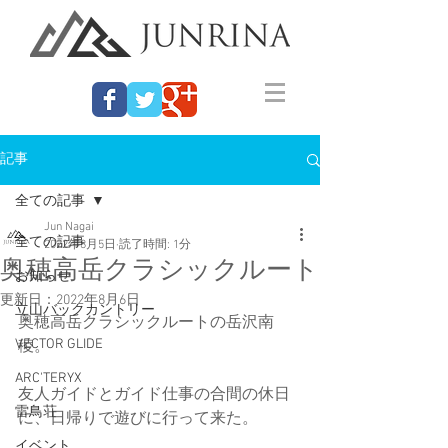
記事
全ての記事
Jun Nagai
全ての記事
2022年8月5日
読了時間: 1分
奥穂高岳クラシックルート
お知らせ
更新日：
2022年8月6日
立山バックカントリー
奥穂高岳クラシックルートの岳沢南
VECTOR GLIDE
稜。
ARC'TERYX
友人ガイドとガイド仕事の合間の休日
雷鳥荘
に、日帰りで遊びに行って来た。
イベント