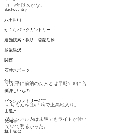
2019年以来かな。
Backcountry
八甲田山
かぐらバックカントリー
遭難捜索・救助・啓蒙活動
越後湯沢
関西
石井スポーツ
休日
小梨平に前泊の友人とは早朝4:00に合
流。
美味しいもの
バックカントリーギア
もちろん私はeBikeで上高地入り。
山道具
釜トンネル内は未明でもライトが付い
勉強会
ていて明るかった。
机上講習