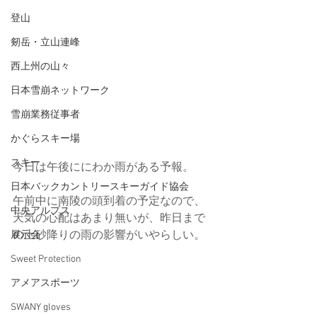
登山
剱岳・立山連峰
西上州の山々
日本雪崩ネットワーク
雪崩業務従事者
かぐらスキー場
スキー
今日は午後ににわか雨がある予報。
日本バックカントリースキーガイド協会
午前中に南陵の頭到着の予定なので、
中央アルプス
天気の心配はあまり無いが、昨日まで
の土砂降りの雨の影響がいやらしい。
展示会
Sweet Protection
アメアスポーツ
SWANY gloves