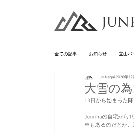
全ての記事
お知らせ
立山バ
Jun Nagai
2020年1
Backcountry
八甲田山
大雪の為
13日から始まった降
石井スポーツ
休日
美
Junrinaの自宅
車もあるのだとか、
剱岳・立山連峰
西上州の山