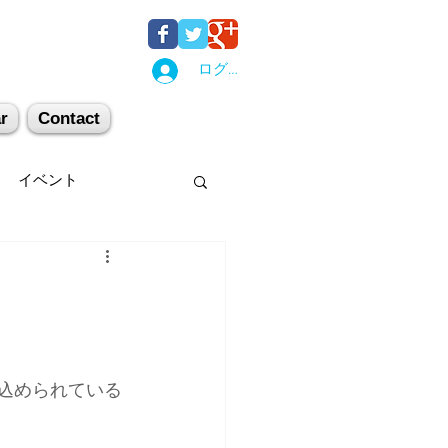
ログイン
r
Contact
イベント
後湯沢
関西
。
机上講習
登山
じ込められている
キー場
スキー