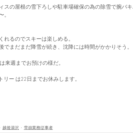
ィスの屋根の雪下ろしや駐車場確保の為の除雪で腕バキ
〜。
ド協会
中央アルプス
展示会
Sweet Protection
くれるのでスキーは楽しめる。
後でまだまだ降雪が続き、沈降には時間がかかりそう。
のは来週までお預けの様だ。
ントリー は22日までお休みします。
越後湯沢
雪崩業務従事者