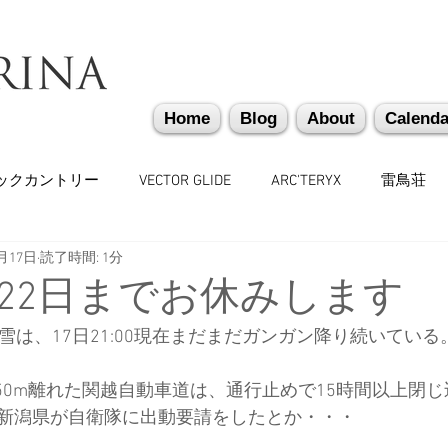
Home
Blog
About
Calenda
ックカントリー
VECTOR GLIDE
ARC'TERYX
雷鳥荘
2月17日
読了時間: 1分
かぐらバックカントリー
遭難捜索・救助・啓蒙活動
越
22日までお休みします
雪は、17日21:00現在まだまだガンガン降り続いている
味しいもの
バックカントリーギア
山道具
勉強会
から150m離れた関越自動車道は、通行止めで15時間以上閉
新潟県が自衛隊に出動要請をしたとか・・・
々
日本雪崩ネットワーク
雪崩業務従事者
かぐらス