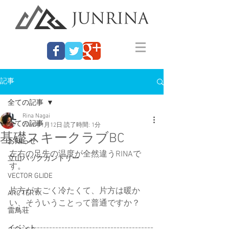
記事
全ての記事
Rina Nagai
全ての記事
2019年1月12日
読了時間: 1分
基礎スキークラブBC
お知らせ
左右の足先の温度が全然違うRINAで
立山バックカントリー
す。
VECTOR GLIDE
片方がすごく冷たくて、片方は暖か
ARC'TERYX
い、そういうことって普通ですか？
雷鳥荘
-----------------------------------------------
イベント