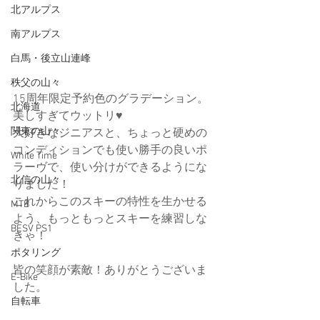
北アルプス
南アルプス
白馬・後立山連峰
秩父の山々
15周年限定予約色のグラデーション。
北海道
美しすぎてウットリ♥
関東の山々
大好きなジニアスと、ちょっと硬めの
コンディションでも使い勝手の良いポ
White Time
ラーヴで、使い分けができるようにな
北信の山々
りました！
これからこのスキーの特性を生かせる
MTB
よう、もっともっとスキーを練習しな
BESV PS1
きゃ！
ポタリング
皆の笑顔が素敵！ありがとうございま
E-Bike
した。
自転車