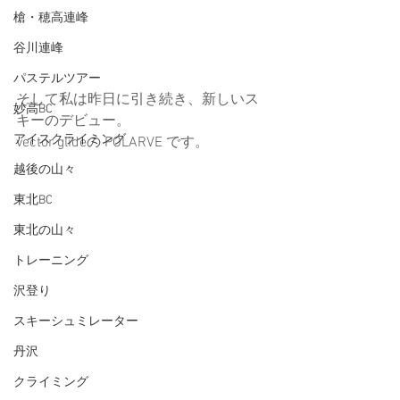
槍・穂高連峰
谷川連峰
パステルツアー
そして私は昨日に引き続き、新しいス
妙高BC
キーのデビュー。
アイスクライミング
vector glideの POLARVE です。
越後の山々
東北BC
東北の山々
トレーニング
沢登り
スキーシュミレーター
丹沢
クライミング