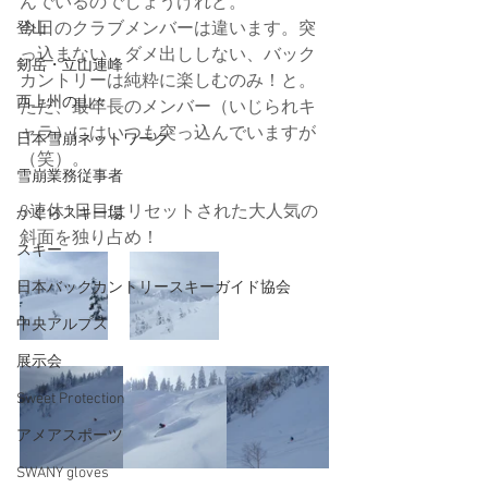
んでいるのでしょうけれど。
今日のクラブメンバーは違います。突
登山
っ込まない、ダメ出ししない、バック
剱岳・立山連峰
カントリーは純粋に楽しむのみ！と。
西上州の山々
ただ、最年長のメンバー（いじられキ
ャラ）にはいつも突っ込んでいますが
日本雪崩ネットワーク
（笑）。
雪崩業務従事者
3連休1日目はリセットされた大人気の
かぐらスキー場
斜面を独り占め！
スキー
日本バックカントリースキーガイド協会
中央アルプス
展示会
Sweet Protection
アメアスポーツ
SWANY gloves