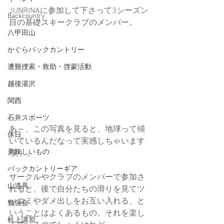
JUNRINAに参加して下さって3シーズン
Backcountry
目の基礎スキークラブのメンバー。
八甲田山
かぐらバックカントリー
遭難捜索・救助・啓蒙活動
越後湯沢
関西
石井スポーツ
あ～、この写真を見ると、地球って傾
休日
いているんだなって実感しちゃいます
美味しいもの
(笑）。
バックカントリーギア
サークルやクラブのメンバーで参加さ
山道具
れると、後で自分たちの滑りを見てツ
ッコミやダメ出しをお互い入れる、と
勉強会
いうことはよくあるもの。それを楽し
机上講習