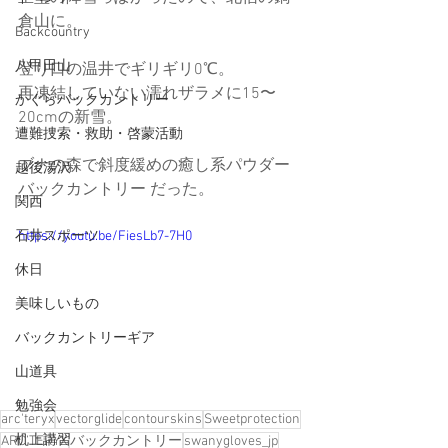
倉山に。
Backcountry
八甲田山
登り口の温井でギリギリ0℃。
再凍結していない濡れザラメに15〜
かぐらバックカントリー
20cmの新雪。
遭難捜索・救助・啓蒙活動
ブナの森で斜度緩めの癒し系パウダー
越後湯沢
バックカントリー だった。
関西
石井スポーツ
https://youtu.be/FiesLb7-7H0
休日
美味しいもの
バックカントリーギア
山道具
勉強会
arc'teryx
vectorglide
contourskins
Sweetprotection
机上講習
ARC’TERYX
バックカントリー
swanygloves_jp