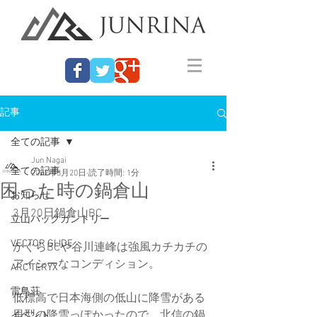
記事
全ての記事
Jun Nagai
全ての記事
2022年3月20日
読了時間: 1分
困った時の鍋倉山
お知らせ
3月20日鍋倉山BC
立山バックカントリー
VECTOR GLIDE
かぐらBCや谷川連峰は強風カチカチの
アイシーなコンディション。
ARC'TERYX
雷鳥荘
低標高で日本海側の低山に降雪がある
里型の降雪っぽかったので、北信の鍋
イベント