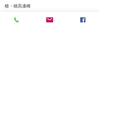
槍・穂高連峰
谷川連峰
パステルツアー
妙高BC
アイスクライミング
越後の山々
東北BC
東北の山々
浅間山登山ガイ
トレーニング
雨が降らなかった四阿山
沢登り
スキーシュミレーター
丹沢
クライミング