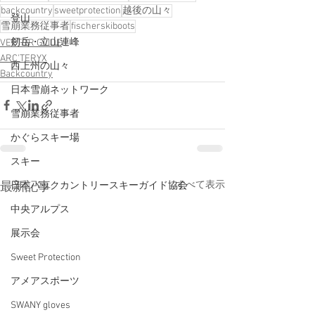
backcountry
sweetprotection
越後の山々
登山
雪崩業務従事者
fischerskiboots
剱岳・立山連峰
VECTOR GLIDE
ARC'TERYX
西上州の山々
Backcountry
日本雪崩ネットワーク
雪崩業務従事者
かぐらスキー場
スキー
すべて表示
最新記事
日本バックカントリースキーガイド協会
中央アルプス
展示会
Sweet Protection
アメアスポーツ
SWANY gloves