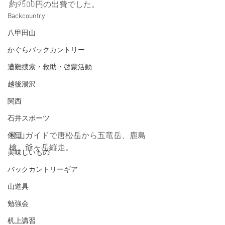
約9500円の出費でした。
Backcountry
八甲田山
かぐらバックカントリー
遭難捜索・救助・啓蒙活動
越後湯沢
関西
石井スポーツ
登山ガイドで唐松岳から五竜岳、鹿島
休日
槍、爺ヶ岳縦走。
美味しいもの
バックカントリーギア
山道具
勉強会
机上講習