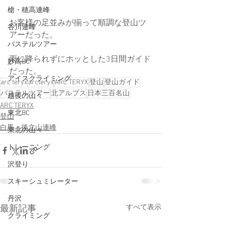
槍・穂高連峰
お客様の足並みが揃って順調な登山ツ
谷川連峰
アーだった。
パステルツアー
雨に降られずにホッとした3日間ガイド
妙高BC
だった。
アイスクライミング
arc'teryx
arcteryx
ARC’TERYX
登山
登山ガイド
パステルツアー
北アルプス
日本三百名山
越後の山々
ARC'TERYX
東北BC
登山
白馬・後立山連峰
東北の山々
トレーニング
沢登り
スキーシュミレーター
丹沢
すべて表示
最新記事
クライミング