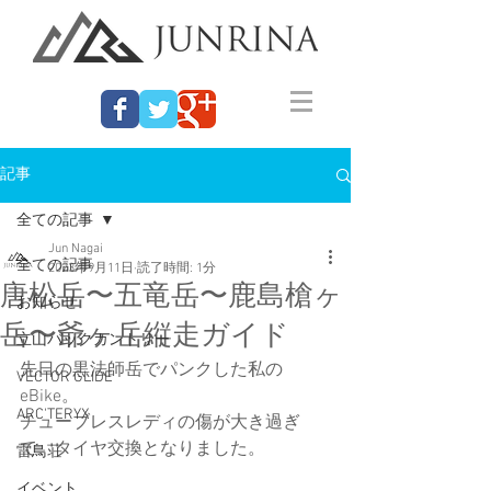
記事
全ての記事
Jun Nagai
全ての記事
2023年9月11日
読了時間: 1分
唐松岳〜五竜岳〜鹿島槍ヶ
お知らせ
岳〜爺ヶ岳縦走ガイド
立山バックカントリー
先日の黒法師岳でパンクした私の
VECTOR GLIDE
eBike。
ARC'TERYX
チューブレスレディの傷が大き過ぎ
て、タイヤ交換となりました。
雷鳥荘
イベント