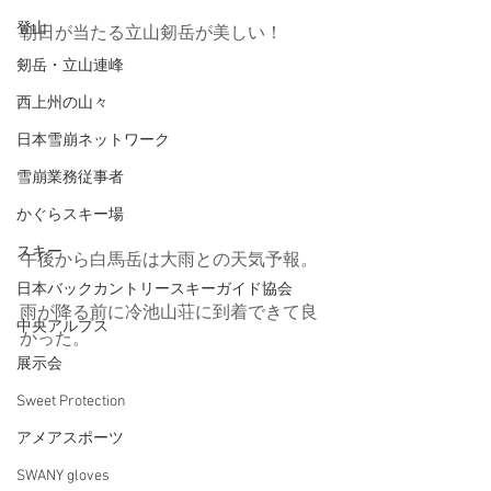
登山
朝日が当たる立山剱岳が美しい！
剱岳・立山連峰
西上州の山々
日本雪崩ネットワーク
雪崩業務従事者
かぐらスキー場
スキー
午後から白馬岳は大雨との天気予報。
日本バックカントリースキーガイド協会
雨が降る前に冷池山荘に到着できて良
中央アルプス
かった。
展示会
Sweet Protection
アメアスポーツ
SWANY gloves