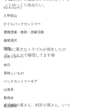
ットゆっくり休みたい。
Backcountry
八甲田山
かぐらバックカントリー
遭難捜索・救助・啓蒙活動
越後湯沢
関西
前歯に重大なトラブルが発生したの
で、マスクで😷隠してます😅
石井スポーツ
休日
美味しいもの
バックカントリーギア
山道具
勉強会
剣御前小屋さん、剣沢小屋さん、いつ
机上講習