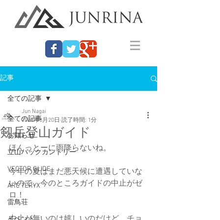
記事
全ての記事
Jun Nagai
全ての記事
2023年8月20日
読了時間: 1分
剱岳登山ガイド
お知らせ
ほんっとーに雨降らないね。
立山バックカントリー
VECTOR GLIDE
今年の夏はまだ悪天候に遭遇していな
いので、今のところガイドの中止がゼ
ARC'TERYX
ロ！
雷鳥荘
中止が無いのは嬉しいのだけど、チョ
イベント