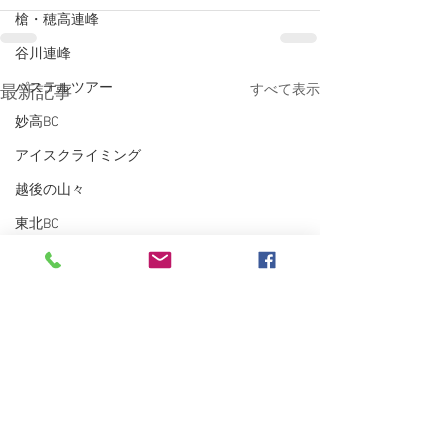
槍・穂高連峰
谷川連峰
パステルツアー
すべて表示
最新記事
妙高BC
アイスクライミング
越後の山々
東北BC
東北の山々
トレーニング
沢登り
スキーシュミレーター
丹沢
クライミング