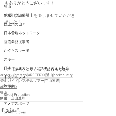
もありがとうございます！
登山
今回も剱岳登山を楽しませていただき
剱岳・立山連峰
ました！
西上州の山々
日本雪崩ネットワーク
雪崩業務従事者
かぐらスキー場
スキー
日本バックカントリースキーガイド協会
今年はやけに夏が長く感じるなぁ。
arc'teryx
arcteryx
ARC’TERYX
登山
backcountry
中央アルプス
登山ガイド
パステルツアー
立山連峰
展示会
ARC'TERYX
登山
Sweet Protection
剱岳・立山連峰
アメアスポーツ
SWANY gloves