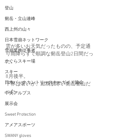
登山
剱岳・立山連峰
西上州の山々
日本雪崩ネットワーク
雲が多いお天気だったものの、予定通
雪崩業務従事者
り雨降らずで順調な剱岳登山2日間だっ
た。
かぐらスキー場
スキー
8月後半。
日本バックカントリースキーガイド協会
下界は暑いが、結構肌寒い剱岳登山だ
った。
中央アルプス
展示会
Sweet Protection
アメアスポーツ
SWANY gloves