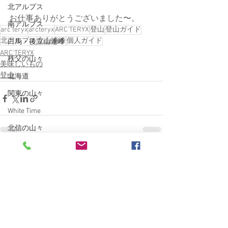
北アルプス
お仕事ありがとうございました〜。
南アルプス
arc'teryx
arcteryx
ARC’TERYX
登山
登山ガイド
北アルプス
立山連峰
個人ガイド
白馬・後立山連峰
ARC'TERYX
秩父の山々
美味しいもの
登山
北海道
関東の山々
White Time
北信の山々
MTB
すべて表示
最新記事
BESV PS1
ポタリング
E-Bike
自転車