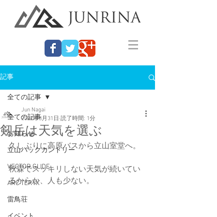
記事
全ての記事
Jun Nagai
全ての記事
2022年8月31日
読了時間: 1分
剱岳は天気を選ぶ
お知らせ
久しぶりに高原バスから立山室堂へ。
立山バックカントリー
VECTOR GLIDE
秋霖でスッキリしない天気が続いてい
るからか、人も少ない。
ARC'TERYX
雷鳥荘
イベント