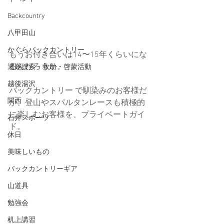
Backcountry
八甲田山
かぐらバックカントリー
もうお付き合いは14〜15年くらいにな
るんだろうか。
遭難捜索・救助・啓蒙活動
越後湯沢
バックカントリー で馴染みのお客様だ
関西
が、登山やスパルタンレースも積極的
に楽しむお客様を、プライベートガイ
石井スポーツ
ド。
休日
美味しいもの
バックカントリーギア
山道具
勉強会
机上講習