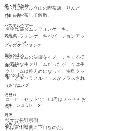
槍・穂高連峰
帰りにホテル立山の喫茶店「りんど
う」でお茶して解散。
谷川連峰
パステルツアー
名物黒部ダムシフォンケーキ。
妙高BC
ダムシフォンケーキがバージョンアッ
プしていた。
アイスクライミング
越後の山々
以前はダムの決壊をイメージさせる様
な豪快な生クリームだったが、今は生
東北BC
クリームは控えめになって、雷鳥クッ
東北の山々
キーとキャラメルソースがプラスされ
ていた。
トレーニング
沢登り
コーヒーセットで1300円はメッチャお
スキーシュミレーター
得。
丹沢
彼女は長野県側。
クライミング
私は富山県側に下山なのだ。