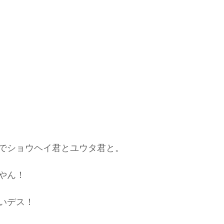
でショウヘイ君とユウタ君と。
やん！
いデス！