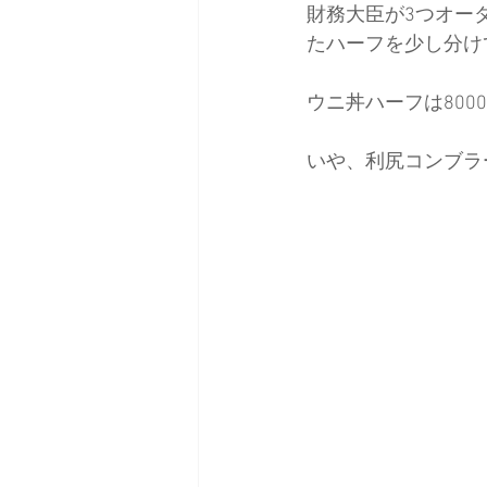
財務大臣が3つオー
たハーフを少し分け
ウニ丼ハーフは800
いや、利尻コンブラ