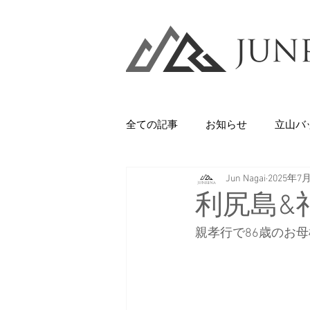
全ての記事
お知らせ
立山バ
Jun Nagai
2025年7
Backcountry
八甲田山
利尻島&
親孝行で86歳のお
石井スポーツ
休日
美
剱岳・立山連峰
西上州の山