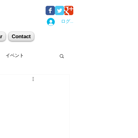
ログイン
r
Contact
イベント
後湯沢
関西
机上講習
登山
キー場
スキー