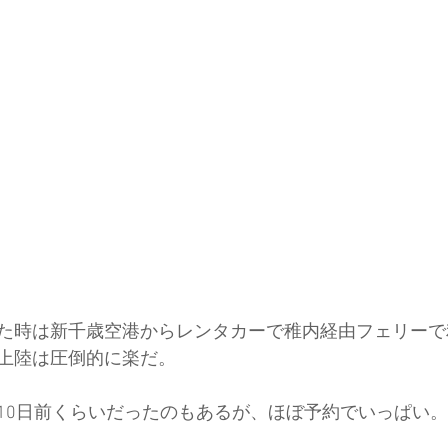
ド協会
中央アルプス
展示会
Sweet Protection
た時は新千歳空港からレンタカーで稚内経由フェリーで
上陸は圧倒的に楽だ。
10日前くらいだったのもあるが、ほぼ予約でいっぱい。