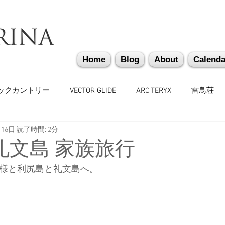
Home
Blog
About
Calenda
ックカントリー
VECTOR GLIDE
ARC'TERYX
雷鳥荘
月16日
読了時間: 2分
かぐらバックカントリー
遭難捜索・救助・啓蒙活動
越
礼文島 家族旅行
母様と利尻島と礼文島へ。
味しいもの
バックカントリーギア
山道具
勉強会
々
日本雪崩ネットワーク
雪崩業務従事者
かぐらス