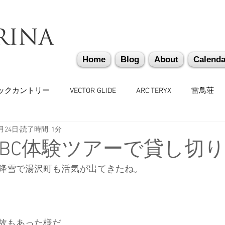
Home
Blog
About
Calenda
ックカントリー
VECTOR GLIDE
ARC'TERYX
雷鳥荘
2月24日
読了時間: 1分
かぐらバックカントリー
遭難捜索・救助・啓蒙活動
越
BC体験ツアーで貸し切り
降雪で湯沢町も活気が出てきたね。
味しいもの
バックカントリーギア
山道具
勉強会
々
日本雪崩ネットワーク
雪崩業務従事者
かぐらス
故もあった様だ。