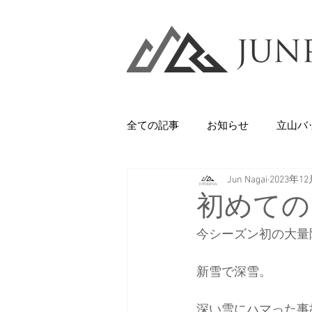
全ての記事
お知らせ
立山バ
Jun Nagai
2023年1
Backcountry
八甲田山
初めての
今シーズン初の大量
石井スポーツ
休日
美
新雪で深雪。
剱岳・立山連峰
西上州の山
深い雪にハマった事