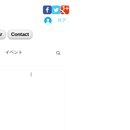
ログイン
r
Contact
イベント
後湯沢
関西
机上講習
登山
キー場
スキー