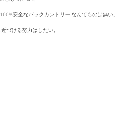
100%安全なバックカントリー なんてものは無い。
ド協会
中央アルプス
展示会
Sweet Protection
全に近づける努力はしたい。