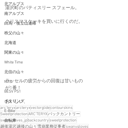
北アルプス
湯沢町のパティスリー スフェール。
南アルプス
クリスマスケーキを買いに行くのだ。
白馬・後立山連峰
秩父の山々
北海道
関東の山々
White Time
北信の山々
ラッセルの疲労からの回復は甘いもの
MTB
が1番！
BESV PS1
ポタリング
おいしい、
arc'teryx
arcteryx
vectorglide
contourskins
E-Bike
Sweetprotection
ARC’TERYX
バックカントリー
swanygloves_jp
backcountry
sweetprotection
自転車
越後湯沢
越後の山々
雪崩業務従事者
swanygloves