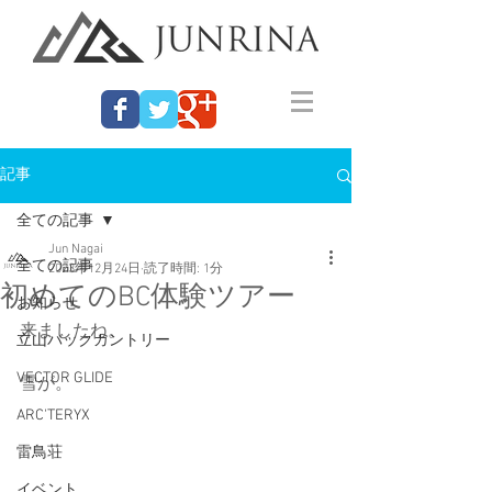
記事
全ての記事
Jun Nagai
全ての記事
2023年12月24日
読了時間: 1分
初めてのBC体験ツアー
お知らせ
来ましたね。
立山バックカントリー
VECTOR GLIDE
雪が。
ARC'TERYX
雷鳥荘
イベント