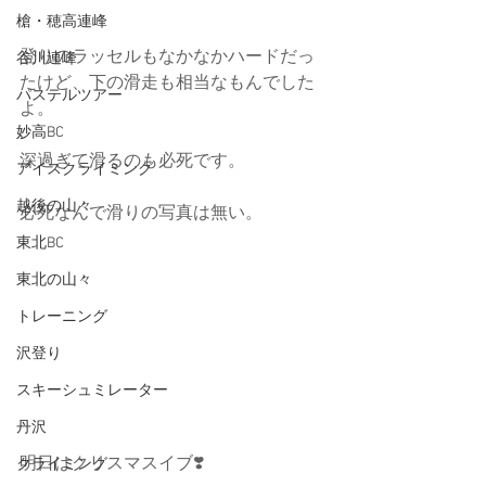
槍・穂高連峰
登りのラッセルもなかなかハードだっ
谷川連峰
たけど、下の滑走も相当なもんでした
パステルツアー
よ。
妙高BC
深過ぎて滑るのも必死です。
アイスクライミング
越後の山々
必死なんで滑りの写真は無い。
東北BC
東北の山々
トレーニング
沢登り
スキーシュミレーター
丹沢
明日はクリスマスイブ❣️
クライミング