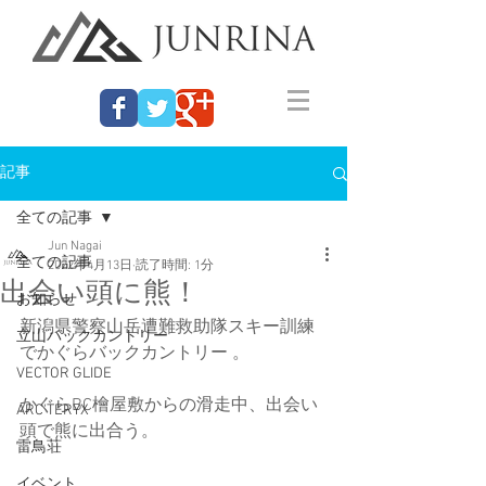
記事
全ての記事
Jun Nagai
全ての記事
2022年4月13日
読了時間: 1分
出会い頭に熊！
お知らせ
新潟県警察山岳遭難救助隊スキー訓練
立山バックカントリー
でかぐらバックカントリー 。
VECTOR GLIDE
かぐらBC檜屋敷からの滑走中、出会い
ARC'TERYX
頭で熊に出合う。
雷鳥荘
イベント