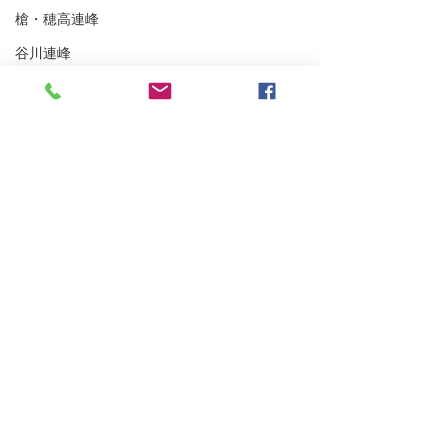
槍・穂高連峰
谷川連峰
パステルツアー
妙高BC
アイスクライミング
越後の山々
東北BC
東北の山々
トレーニング
浅間山登山ガイ
沢登り
雨が降らなかった四阿山
スキーシュミレーター
丹沢
クライミング