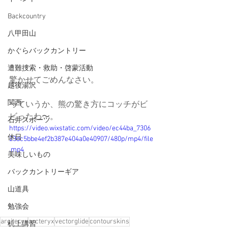
Backcountry
八甲田山
かぐらバックカントリー
遭難捜索・救助・啓蒙活動
驚かせてごめんなさい。
越後湯沢
関西
っていうか、熊の驚き方にコッチがビ
ビったわ〜。
石井スポーツ
https://video.wixstatic.com/video/ec44ba_7306
休日
23dc5bbe4ef2b387e404a0e40907/480p/mp4/file
.mp4
美味しいもの
バックカントリーギア
山道具
勉強会
arc'teryx
arcteryx
vectorglide
contourskins
机上講習