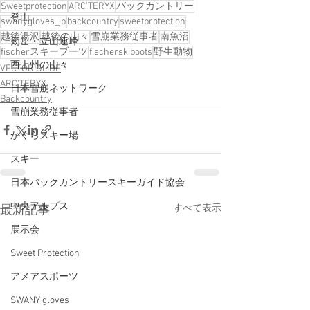
Sweetprotection
ARC’TERYX
バックカントリー
登山
swanygloves_jp
backcountry
sweetprotection
越後湯沢
越後の山々
雪崩業務従事者
南魚沼
剱岳・立山連峰
fischerスキーブーツ
fischerskiboots
野生動物
西上州の山々
VECTOR GLIDE
ARC'TERYX
日本雪崩ネットワーク
Backcountry
雪崩業務従事者
かぐらスキー場
スキー
日本バックカントリースキーガイド協会
中央アルプス
すべて表示
最新記事
展示会
Sweet Protection
アメアスポーツ
SWANY gloves