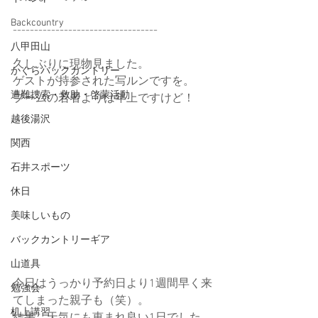
Backcountry
----------------------------------
八甲田山
久しぶりに現物見ました。
かぐらバックカントリー
ゲストが持参された写ルンですを。
遭難捜索・救助・啓蒙活動
ブームの若者よりは年上ですけど！
越後湯沢
関西
石井スポーツ
休日
美味しいもの
バックカントリーギア
山道具
今日はうっかり予約日より1週間早く来
勉強会
てしまった親子も（笑）。
机上講習