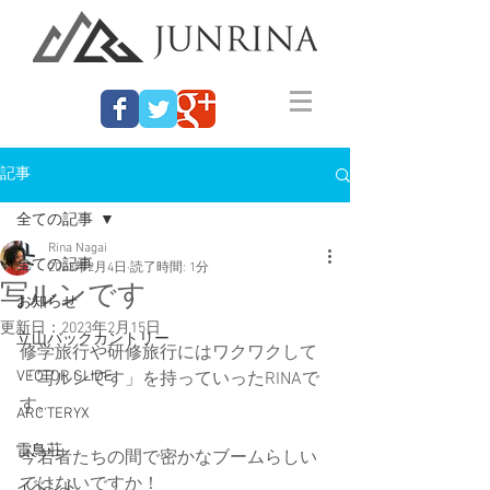
記事
全ての記事
Rina Nagai
全ての記事
2023年2月4日
読了時間: 1分
写ルンです
お知らせ
更新日：
2023年2月15日
立山バックカントリー
修学旅行や研修旅行にはワクワクして
VECTOR GLIDE
「写ルンです」を持っていったRINAで
す。
ARC'TERYX
雷鳥荘
今若者たちの間で密かなブームらしい
ではないですか！
イベント