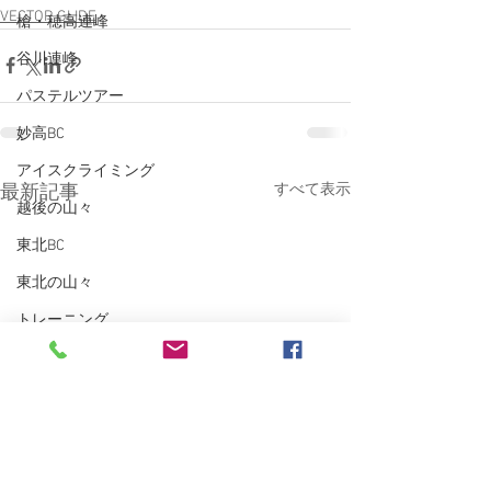
VECTOR GLIDE
槍・穂高連峰
谷川連峰
パステルツアー
妙高BC
アイスクライミング
すべて表示
最新記事
越後の山々
東北BC
東北の山々
トレーニング
沢登り
スキーシュミレーター
丹沢
クライミング