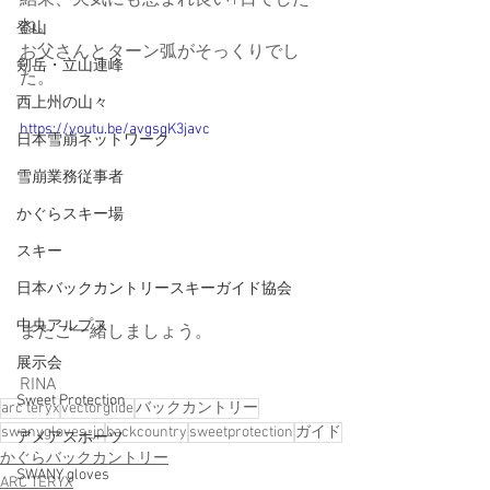
結果、天気にも恵まれ良い1日でした
ね。
登山
お父さんとターン弧がそっくりでし
剱岳・立山連峰
た。
西上州の山々
https://youtu.be/avgsgK3javc
日本雪崩ネットワーク
雪崩業務従事者
かぐらスキー場
スキー
日本バックカントリースキーガイド協会
中央アルプス
またご一緒しましょう。
展示会
RINA
Sweet Protection
arc'teryx
vectorglide
バックカントリー
swanygloves_jp
backcountry
sweetprotection
ガイド
アメアスポーツ
かぐらバックカントリー
SWANY gloves
ARC'TERYX