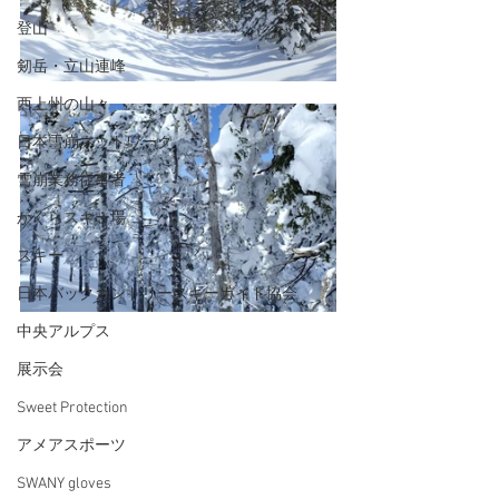
登山
剱岳・立山連峰
西上州の山々
日本雪崩ネットワーク
雪崩業務従事者
かぐらスキー場
スキー
日本バックカントリースキーガイド協会
中央アルプス
展示会
Sweet Protection
アメアスポーツ
SWANY gloves