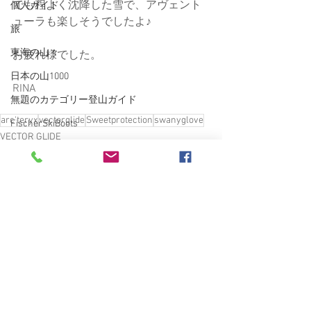
でも程よく沈降した雪で、アヴェント
個人ガイド
ューラも楽しそうでしたよ♪
旅
東海の山々
お疲れ様でした。
日本の山1000
RINA
無題のカテゴリー登山ガイド
arc'teryx
vectorglide
Sweetprotection
swanyglove
FischerSkiBoots
VECTOR GLIDE
登山ガイド
ARC'TERYX
Backcountry
BESV TRS2XC
Burley COHO XC
finetrack
南魚沼
愛車
すべて表示
最新記事
雑誌