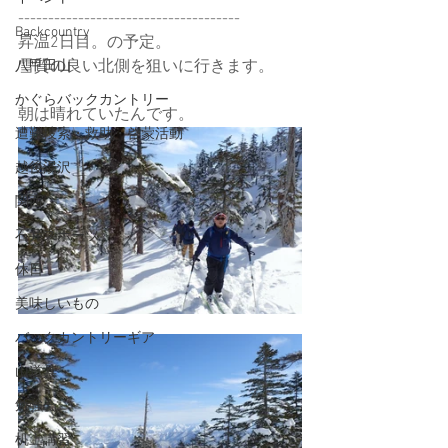
-------------------------------------
Backcountry
昇温2日目。の予定。
雪質の良い北側を狙いに行きます。
八甲田山
かぐらバックカントリー
朝は晴れていたんです。
遭難捜索・救助・啓蒙活動
越後湯沢
関西
石井スポーツ
休日
美味しいもの
バックカントリーギア
山道具
勉強会
机上講習