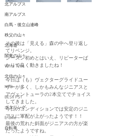
北アルプス
南アルプス
白馬・後立山連峰
秩父の山々
その後は「見える」森の中へ登り返し
北海道
てリベンジ。
関東の山々
シーズン初めとはいえ、リピーターば
かりで良く動きましたね！
White Time
北信の山々
今日は（も）ヴェクターグライドユー
MTB
ザーが多く、しかもみんなジニアスと
アヴェントューラの2本立てでチョイス
BESV PS1
してきました。
ポタリング
今日のコンディションでは安定のジニ
アスに軍配が上がったようです！！
E-Bike
最後の荒れた斜面がジニアスの方が楽
自転車
だったようですね。