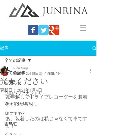
記事
全ての記事
Rina Nagai
全ての記事
2020年12月28日
読了時間: 1分
光★ください
お知らせ
更新日：
2021年1月4日
立山バックカントリー
数年越しでドライブレコーダーを装着
VECTOR GLIDE
したRINAです。
ARC'TERYX
あ。装着したのは私じゃなくて車です
雷鳥荘
よ！
イベント