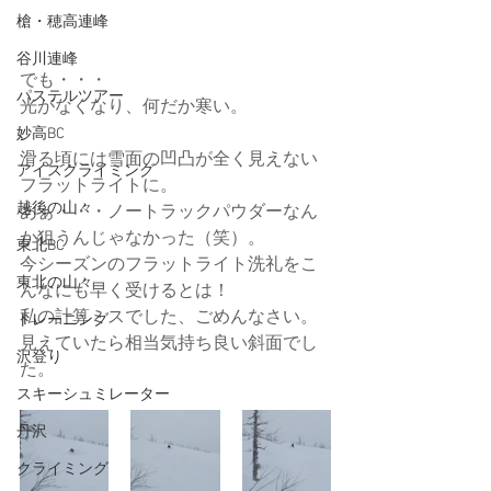
槍・穂高連峰
谷川連峰
でも・・・
パステルツアー
光がなくなり、何だか寒い。
妙高BC
滑る頃には雪面の凹凸が全く見えない
アイスクライミング
フラットライトに。
越後の山々
あぁ・・・ノートラックパウダーなん
か狙うんじゃなかった（笑）。
東北BC
今シーズンのフラットライト洗礼をこ
東北の山々
んなにも早く受けるとは！
私の計算ミスでした、ごめんなさい。
トレーニング
見えていたら相当気持ち良い斜面でし
沢登り
た。
スキーシュミレーター
丹沢
クライミング