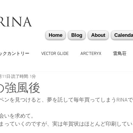
Home
Blog
About
Calenda
ックカントリー
VECTOR GLIDE
ARC'TERYX
雷鳥荘
月11日
読了時間: 1分
かぐらバックカントリー
遭難捜索・救助・啓蒙活動
越
の強風後
ペンを見つけると、夢を託して毎年買ってしまうRINA
味しいもの
バックカントリーギア
山道具
勉強会
会いを求めて。
まっていくのですが、実は年賀状はほとんど印刷してい
々
日本雪崩ネットワーク
雪崩業務従事者
かぐらス