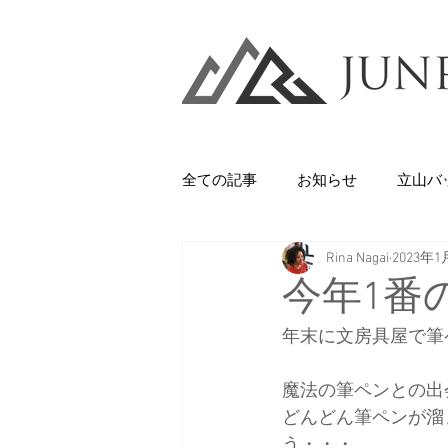
全ての記事
お知らせ
立山バ
Rina Nagai
2023年1
Backcountry
八甲田山
今年1番
年末に文房具屋で筆
石井スポーツ
休日
美
魔法の筆ペンとの出
どんどん筆ペンが溜
剱岳・立山連峰
西上州の山
う・・・。