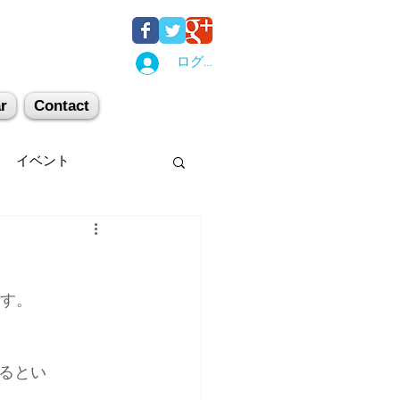
ログイン
r
Contact
イベント
後湯沢
関西
です。
机上講習
登山
るとい
キー場
スキー