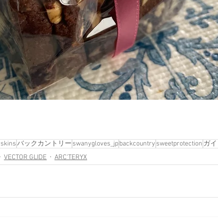
rskins
バックカントリー
swanygloves_jp
backcountry
sweetprotection
ガイ
VECTOR GLIDE
ARC'TERYX