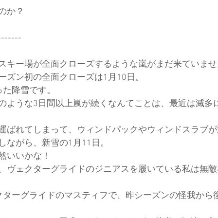
のか？
ド協会
中央アルプス
展示会
Sweet Protection
-------
スキー場が全面クローズするような嵐がまだ来ていませ
ーズン初の全面クローズは1月10日。
った降雪です。
のような3日間以上嵐が続くなんてことは、最近は滅多
運ばれてしまって、ウィンドパックやウィンドスラブが
しながら、新雪の1月11日。
然いいかな！
、ヴェクターグライドのジニアスを履いている私は無敵
クターグライドのマスティフで、昨シーズンの怪我から