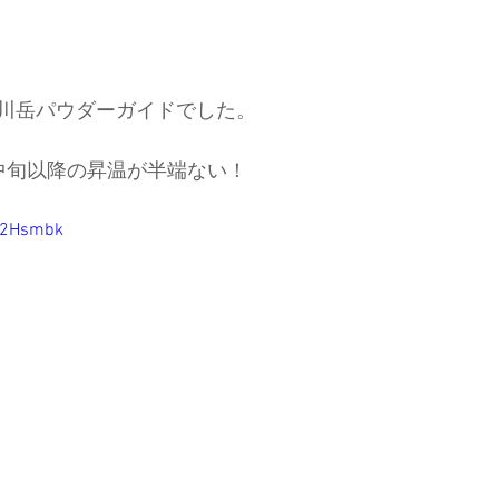
川岳パウダーガイドでした。
中旬以降の昇温が半端ない！
nK2Hsmbk