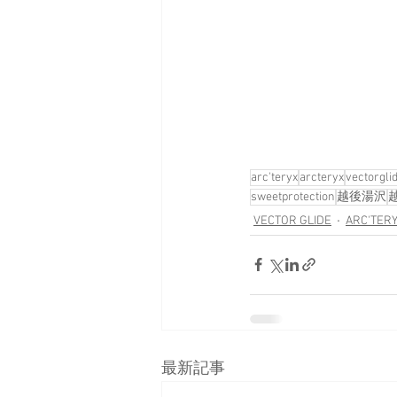
arc'teryx
arcteryx
vectorgli
sweetprotection
越後湯沢
VECTOR GLIDE
ARC'TER
最新記事