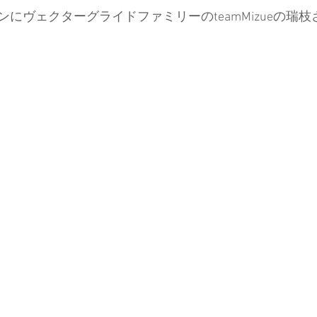
にヴェクターグライドファミリーのteamMizueの瑞
ド協会
中央アルプス
展示会
Sweet Protection