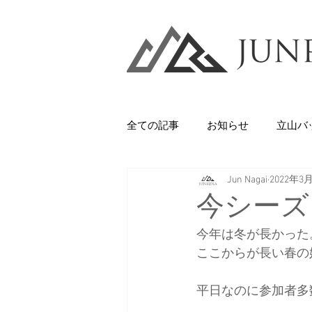
全ての記事
お知らせ
立山バ
Jun Nagai
2022年3
Backcountry
八甲田山
今シーズ
今年は冬が長かった
石井スポーツ
休日
美
ここからが長い春の
平日なのに参加者多
剱岳・立山連峰
西上州の山