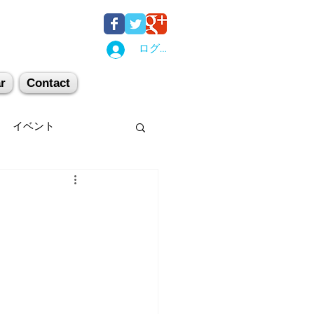
ログイン
r
Contact
イベント
後湯沢
関西
机上講習
登山
キー場
スキー