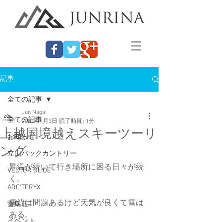
記事
全ての記事
Jun Nagai
全ての記事
2022年4月3日
読了時間: 1分
上越国境越えスキーツーリ
お知らせ
ング
立山バックカントリー
昇温が続いて行き場所に困る日々が続
VECTOR GLIDE
く。
ARC'TERYX
雪質は問題あるけど天気が良くて雪は
雷鳥荘
ある。
イベント