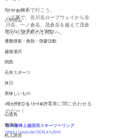
Backcountry
じゃぁ旅系で行こう。
って事で、谷川岳ロープウェイから谷
八甲田山
川岳、一ノ倉岳、茂倉岳を越えて茂倉
かぐらバックカントリー
谷から湯沢町の土樽駅へ。
遭難捜索・救助・啓蒙活動
越後湯沢
関西
石井スポーツ
休日
美味しいもの
何が何でも15:24の電車に間に合わせる
バックカントリーギア
のだー！
山道具
勉強会
谷川連峰上越国境スキーツーリング 
https://youtu.be/SGXL41cj5n0
机上講習