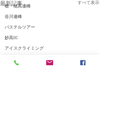
すべて表示
最新記事
槍・穂高連峰
谷川連峰
パステルツアー
妙高BC
アイスクライミング
越後の山々
東北BC
東北の山々
トレーニング
沢登り
スキーシュミレーター
丹沢
クライミング