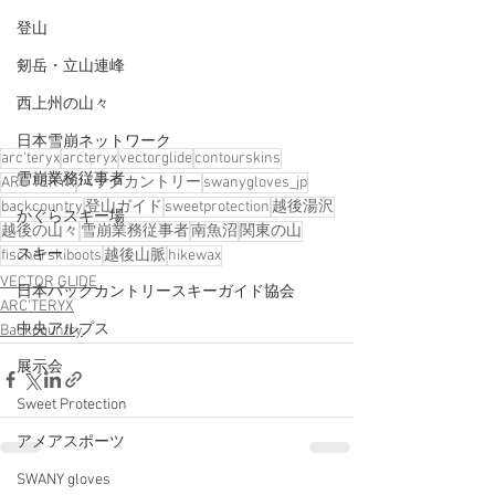
登山
剱岳・立山連峰
西上州の山々
日本雪崩ネットワーク
arc'teryx
arcteryx
vectorglide
contourskins
雪崩業務従事者
ARC’TERYX
バックカントリー
swanygloves_jp
backcountry
登山ガイド
sweetprotection
越後湯沢
かぐらスキー場
越後の山々
雪崩業務従事者
南魚沼
関東の山
スキー
fischerskiboots
越後山脈
hikewax
VECTOR GLIDE
日本バックカントリースキーガイド協会
ARC'TERYX
中央アルプス
Backcountry
展示会
Sweet Protection
アメアスポーツ
SWANY gloves