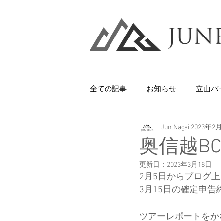
全ての記事
お知らせ
立山バ
Jun Nagai
2023年2
Backcountry
八甲田山
奥信越BC
更新日：
2023年3月18日
石井スポーツ
休日
美
2月5日からブログ
3月15日の確定申告
剱岳・立山連峰
西上州の山
ツアーレポートをか