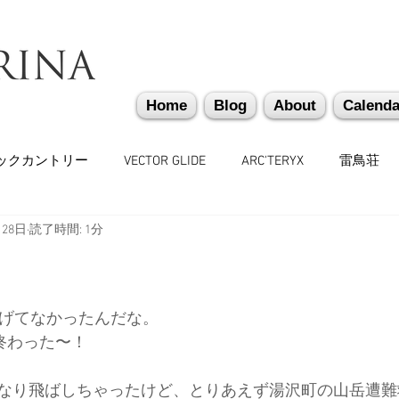
Home
Blog
About
Calenda
ックカントリー
VECTOR GLIDE
ARC'TERYX
雷鳥荘
月28日
読了時間: 1分
かぐらバックカントリー
遭難捜索・救助・啓蒙活動
越
味しいもの
バックカントリーギア
山道具
勉強会
上げてなかったんだな。
終わった〜！
々
日本雪崩ネットワーク
雪崩業務従事者
かぐらス
なり飛ばしちゃったけど、とりあえず湯沢町の山岳遭難