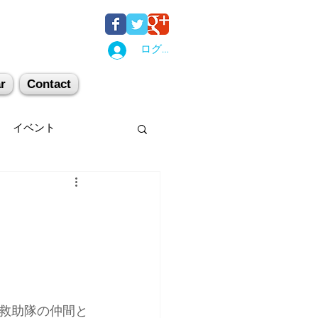
ログイン
r
Contact
イベント
後湯沢
関西
机上講習
登山
キー場
スキー
救助隊の仲間と