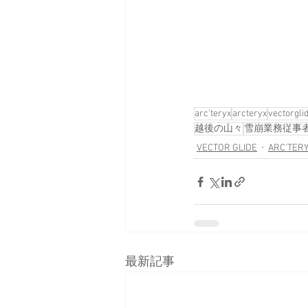
arc'teryx
arcteryx
vectorgli
越後の山々
雪崩業務従事
VECTOR GLIDE
ARC'TER
最新記事