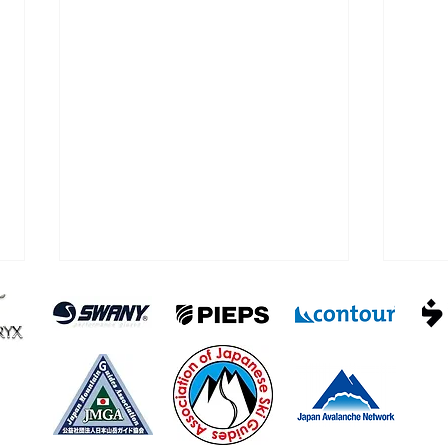
浅間
雨が降らなかった四阿山