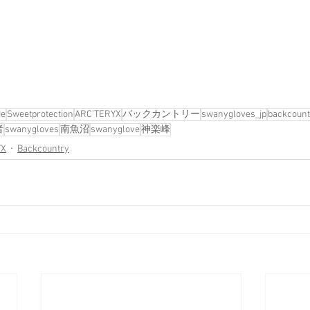
de
Sweetprotection
ARC’TERYX
バックカントリー
swanygloves_jp
backcount
者
swanygloves
南魚沼
swanyglove
神楽峰
YX
Backcountry