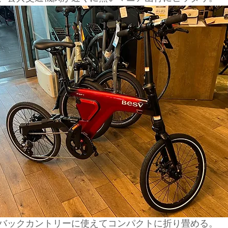
ド協会
中央アルプス
展示会
Sweet Protection
バックカントリーに使えてコンパクトに折り畳める。