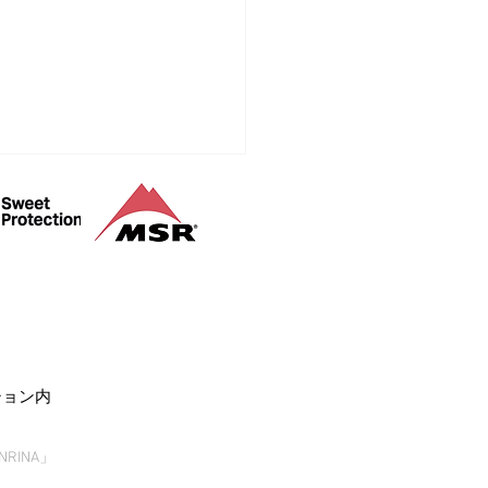
ズンラストは鳥海山
ション内
RINA」