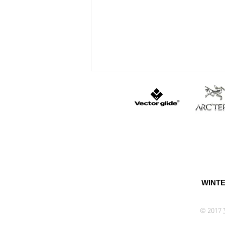
至仏山バックカントリー前半
戦
WINTE
© 20