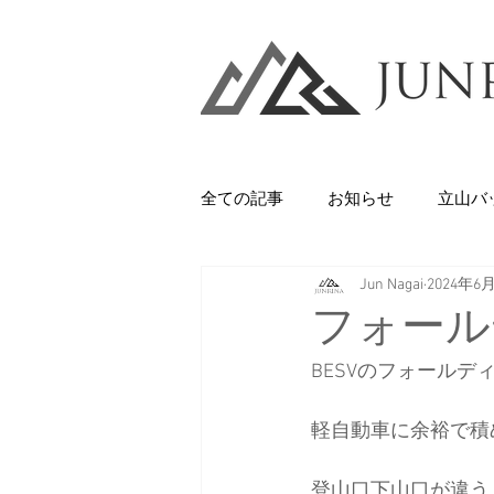
全ての記事
お知らせ
立山バ
Jun Nagai
2024年6
Backcountry
八甲田山
フォールデ
BESVのフォールディ
石井スポーツ
休日
美
軽自動車に余裕で積
剱岳・立山連峰
西上州の山
登山口下山口が違う