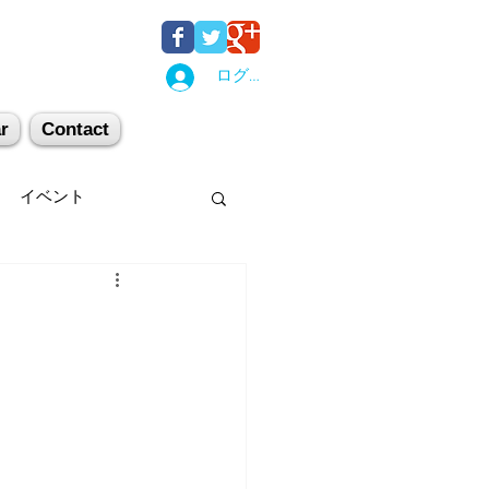
ログイン
r
Contact
イベント
後湯沢
関西
机上講習
登山
キー場
スキー