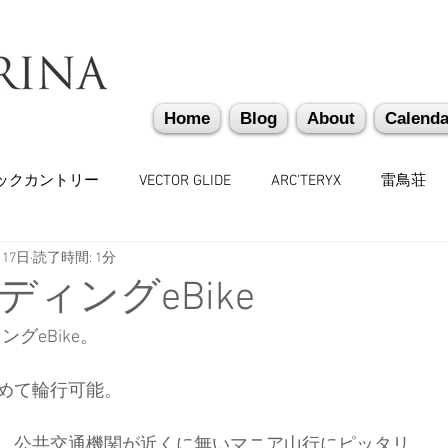
Home
Blog
About
Calenda
ックカントリー
VECTOR GLIDE
ARC'TERYX
雷鳥荘
月17日
読了時間: 1分
かぐらバックカントリー
遭難捜索・救助・啓蒙活動
越
ィングeBike
ングeBike。
味しいもの
バックカントリーギア
山道具
勉強会
めて輪行可能。
々
日本雪崩ネットワーク
雪崩業務従事者
かぐらス
、公共交通機関が近くに無いマニア山行にピッタリ。