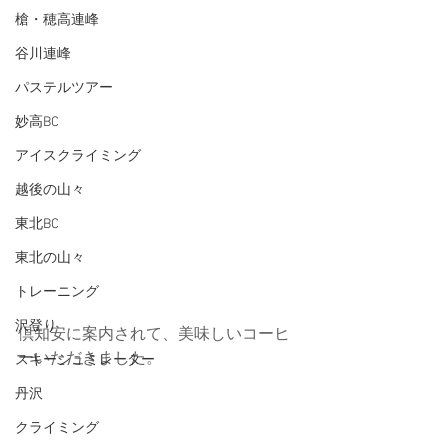
槍・穂高連峰
谷川連峰
パステルツアー
妙高BC
アイスクライミング
越後の山々
東北BC
東北の山々
トレーニング
沢登り
倶知安に案内されて、美味しいコーヒ
ーいただきました。
スキーシュミレーター
丹沢
クライミング