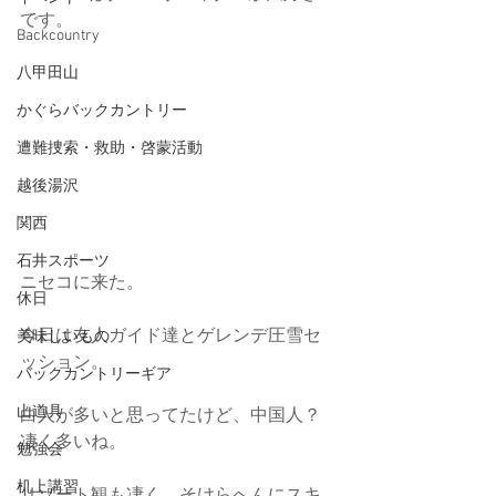
です。
Backcountry
八甲田山
かぐらバックカントリー
遭難捜索・救助・啓蒙活動
越後湯沢
関西
石井スポーツ
ニセコに来た。
休日
今日は友人ガイド達とゲレンデ圧雪セ
美味しいもの
ッション。
バックカントリーギア
山道具
白人が多いと思ってたけど、中国人？
凄く多いね。
勉強会
机上講習