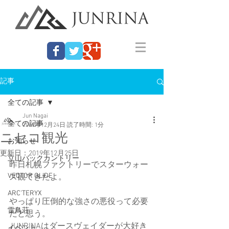
記事
全ての記事
Jun Nagai
全ての記事
2019年12月24日
読了時間: 1分
ニセコ観光
お知らせ
更新日：
2019年12月25日
立山バックカントリー
昨日札幌ファクトリーでスターウォー
VECTOR GLIDE
ズ観てきたよ。
ARC'TERYX
やっぱり圧倒的な強さの悪役って必要
雷鳥荘
だと思う。
JUNRINAはダースヴェイダーが大好き
イベント