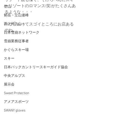
リゾート観も凄く、そけらへんにスキ
ーリゾートのロマンス(笑)がたくさんあ
登山
るような・・・
剱岳・立山連峰
西上州の山々
パウ◯ムってスゴイところにお店ある
のね。
日本雪崩ネットワーク
雪崩業務従事者
かぐらスキー場
スキー
日本バックカントリースキーガイド協会
中央アルプス
展示会
Sweet Protection
アメアスポーツ
SWANY gloves