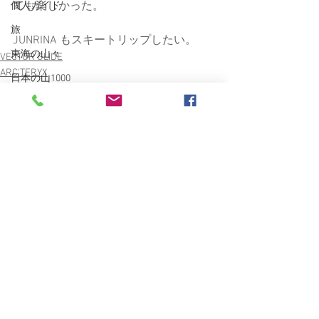
ても楽しかった。
個人ガイド
旅
JUNRINA もスキートリップしたい。
東海の山々
VECTOR GLIDE
ARC'TERYX
日本の山1000
スキー
無題のカテゴリー登山ガイド
FischerSkiBoots
登山ガイド
BESV TRS2XC
Burley COHO XC
すべて表示
最新記事
finetrack
南魚沼
愛車
雑誌