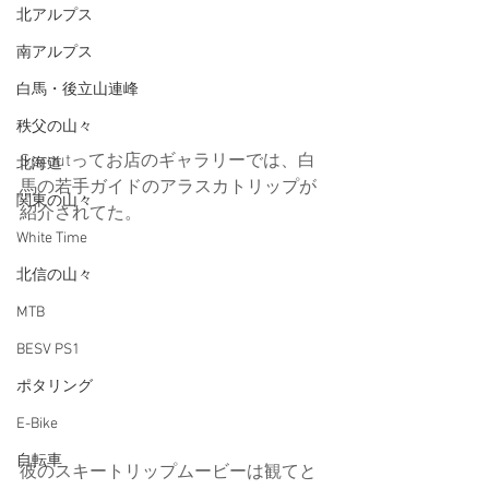
北アルプス
南アルプス
白馬・後立山連峰
秩父の山々
Sproutってお店のギャラリーでは、白
北海道
馬の若手ガイドのアラスカトリップが
関東の山々
紹介されてた。
White Time
北信の山々
MTB
BESV PS1
ポタリング
E-Bike
自転車
彼のスキートリップムービーは観てと