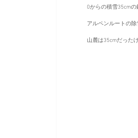
0からの積雪35cm
アルペンルートの除
山麓は35cmだった