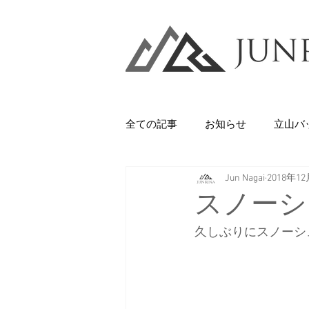
全ての記事
お知らせ
立山バ
Jun Nagai
2018年1
Backcountry
八甲田山
スノーシ
久しぶりにスノーシ
石井スポーツ
休日
美
剱岳・立山連峰
西上州の山