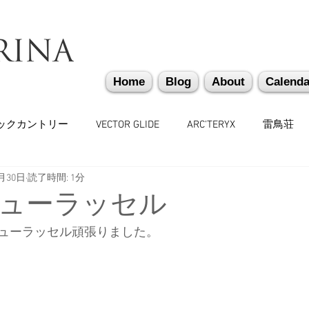
Home
Blog
About
Calenda
ックカントリー
VECTOR GLIDE
ARC'TERYX
雷鳥荘
2月30日
読了時間: 1分
かぐらバックカントリー
遭難捜索・救助・啓蒙活動
越
ューラッセル
ューラッセル頑張りました。
味しいもの
バックカントリーギア
山道具
勉強会
々
日本雪崩ネットワーク
雪崩業務従事者
かぐらス