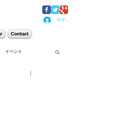
ログイン
r
Contact
イベント
後湯沢
関西
机上講習
登山
キー場
スキー