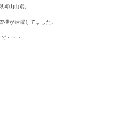
の鍬崎山山麓。
雪機が活躍してました。
けど・・・