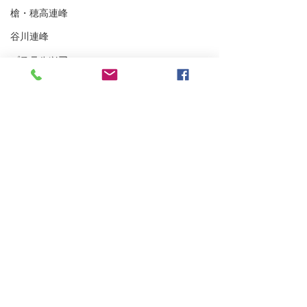
槍・穂高連峰
谷川連峰
パステルツアー
妙高BC
アイスクライミング
越後の山々
東北BC
東北の山々
トレーニング
沢登り
浅間山登山ガイ
スキーシュミレーター
雨が降らなかった四阿山
丹沢
クライミング