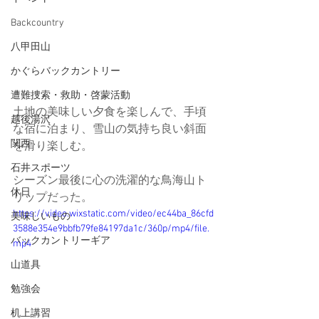
Backcountry
八甲田山
かぐらバックカントリー
遭難捜索・救助・啓蒙活動
土地の美味しい夕食を楽しんで、手頃
越後湯沢
な宿に泊まり、雪山の気持ち良い斜面
関西
を滑り楽しむ。
石井スポーツ
シーズン最後に心の洗濯的な鳥海山ト
休日
リップだった。
https://video.wixstatic.com/video/ec44ba_86cfd
美味しいもの
3588e354e9bbfb79fe84197da1c/360p/mp4/file.
バックカントリーギア
mp4
山道具
勉強会
机上講習