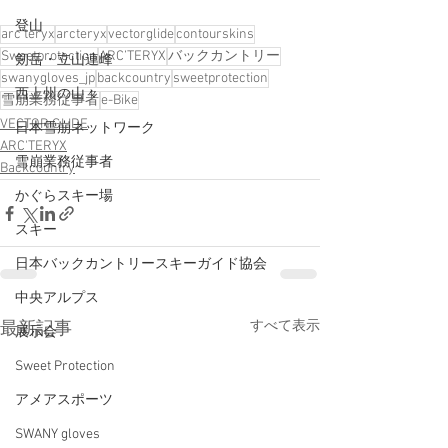
登山
arc'teryx
arcteryx
vectorglide
contourskins
Sweetprotection
ARC’TERYX
バックカントリー
剱岳・立山連峰
swanygloves_jp
backcountry
sweetprotection
西上州の山々
雪崩業務従事者
e-Bike
VECTOR GLIDE
日本雪崩ネットワーク
ARC'TERYX
雪崩業務従事者
Backcountry
かぐらスキー場
スキー
日本バックカントリースキーガイド協会
中央アルプス
すべて表示
最新記事
展示会
Sweet Protection
アメアスポーツ
SWANY gloves