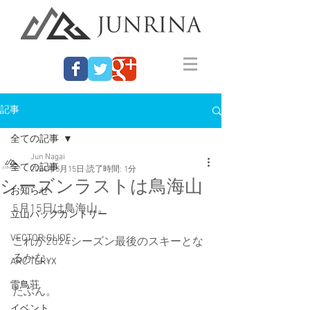
記事
全ての記事
Jun Nagai
全ての記事
2024年5月15日
読了時間: 1分
シーズンラストは鳥海山
お知らせ
5月15日は鳥海山。
立山バックカントリー
VECTOR GLIDE
これが2024シーズン最後のスキーとな
るかな。
ARC'TERYX
雷鳥荘
たぶん。
イベント