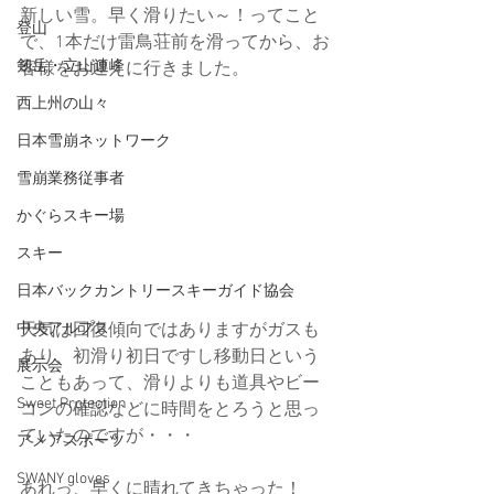
新しい雪。早く滑りたい～！ってこと
登山
で、1本だけ雷鳥荘前を滑ってから、お
剱岳・立山連峰
客様をお迎えに行きました。
西上州の山々
日本雪崩ネットワーク
雪崩業務従事者
かぐらスキー場
スキー
日本バックカントリースキーガイド協会
中央アルプス
天気は回復傾向ではありますがガスも
あり、初滑り初日ですし移動日という
展示会
こともあって、滑りよりも道具やビー
Sweet Protection
コンの確認などに時間をとろうと思っ
ていたのですが・・・
アメアスポーツ
SWANY gloves
あれっ、早くに晴れてきちゃった！