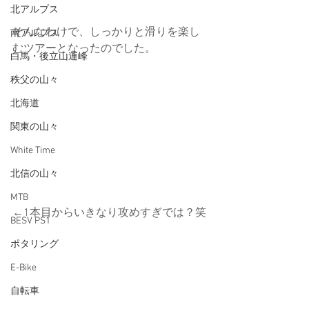
北アルプス
そんなわけで、しっかりと滑りを楽し
南アルプス
むツアーとなったのでした。
白馬・後立山連峰
秩父の山々
北海道
関東の山々
White Time
北信の山々
MTB
←1本目からいきなり攻めすぎでは？笑
BESV PS1
ポタリング
E-Bike
自転車