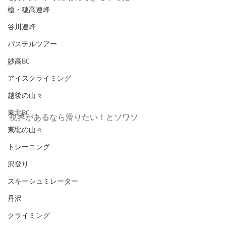
槍・穂高連峰
谷川連峰
パステルツアー
妙高BC
アイスクライミング
越後の山々
東北BC
視界があるなら滑りたい！とソワソ
ワ。
東北の山々
トレーニング
沢登り
スキーシュミレーター
丹沢
クライミング