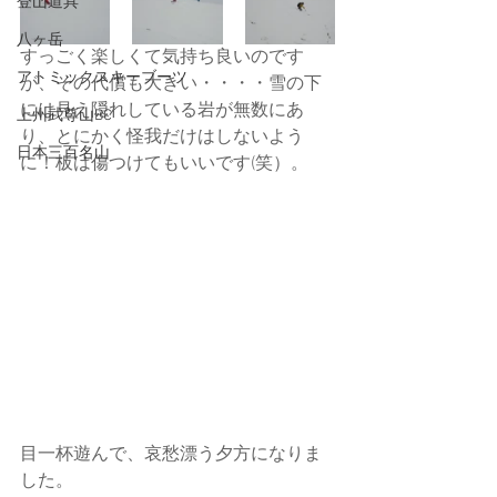
登山道具
八ヶ岳
すっごく楽しくて気持ち良いのです
アトミックスキーブーツ
が、その代償も大きい・・・・雪の下
には見え隠れしている岩が無数にあ
上州武尊山BC
り、とにかく怪我だけはしないよう
日本三百名山
に！板は傷つけてもいいです(笑）。
目一杯遊んで、哀愁漂う夕方になりま
した。