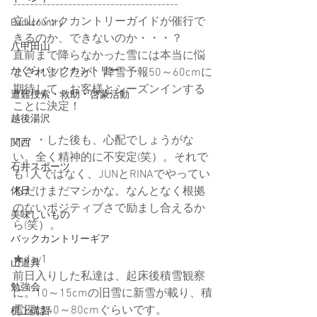
---------------------------------------
立山バックカントリーガイドが催行で
Backcountry
きるのか、できないのか・・・？
八甲田山
直前まで降らなかった雪には本当に悩
かぐらバックカントリー
まされましたが、降雪予報50～60cmに
期待して、お客様とシーズンインする
遭難捜索・救助・啓蒙活動
ことに決定！
越後湯沢
・・・した後も、心配でしょうがな
関西
い。全く精神的に不安定(笑）。それで
石井スポーツ
も1人ではなく、JUNとRINAでやってい
るだけまだマシかな。なんとなく根拠
休日
のないポジティブさで励まし合えるか
美味しいもの
ら(笑）。
バックカントリーギア
★day1
山道具
前日入りした私達は、起床後積雪観察
勉強会
に。10～15cmの旧雪に新雪が載り、積
雪深は40～80cmぐらいです。
机上講習