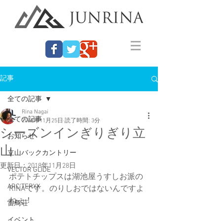
記事
全ての記事
Rina Nagai
全ての記事
2018年11月25日
読了時間: 3分
シーズンインぎりぎり立
お知らせ
山
立山バックカントリー
更新日：
2018年11月28日
VECTOR GLIDE
ポテトチップスは湖池屋うすしお派の
ARC'TERYX
RINAです。のりしおではないんですよ
ねぇ！
雷鳥荘
イベント