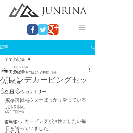
記事
全ての記事
Jun Nagai
全ての記事
2021年1月7日
読了時間: 1分
ゲレンデカービングセッ
お知らせ
ション
立山バックカントリー
毎日毎日パウダーばっかり滑っている
VECTOR GLIDE
JUNRINA。
ARC'TERYX
ゲレンデカービングが無性にしたい毎
雷鳥荘
日を送っていました。
イベント