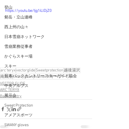
登山
https://youtu.be/Ijg1iLlDjZ0
剱岳・立山連峰
西上州の山々
日本雪崩ネットワーク
雪崩業務従事者
かぐらスキー場
スキー
arc'teryx
vectorglide
Sweetprotection
越後湯沢
日本バックカントリースキーガイド協会
南魚沼
swanyglove
fischerスキーブーツ
VECTOR GLIDE
中央アルプス
ARC'TERYX
展示会
Backcountry
Sweet Protection
アメアスポーツ
SWANY gloves