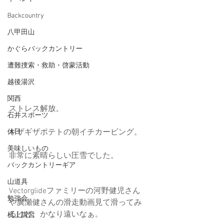
Backcountry
八甲田山
かぐらバックカントリー
遭難捜索・救助・啓蒙活動
越後湯沢
関西
ストレス解放。
石井スポーツ
ギザギザポテトの朝イチカービング。
休日
美味しいもの
非常に素晴らしい圧雪でした。
バックカントリーギア
山道具
Vectorglideファミリーの河野健児さん
勉強会
や廣瀬健さんの滑走動画見て滑ってみ
るけど、かなり遠いなぁ。
机上講習