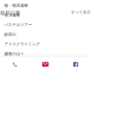
槍・穂高連峰
すべて表示
最新記事
谷川連峰
パステルツアー
妙高BC
アイスクライミング
越後の山々
東北BC
東北の山々
トレーニング
沢登り
スキーシュミレーター
丹沢
クライミング