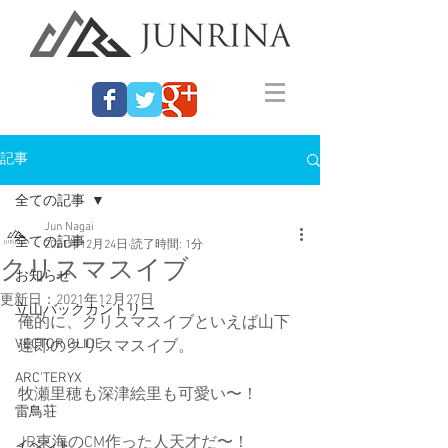
記事
全ての記事
Jun Nagai
全ての記事
2021年12月24日
読了時間: 1分
クリスマスイブ
お知らせ
更新日：
2021年12月27日
立山バックカントリー
俺的に、クリスマスイブといえば山下
VECTOR GLIDE
達郎のクリスマスイブ。
ARC'TERYX
牧瀬里穂も深津絵里も可愛い〜！
雷鳥荘
JR東海のCM作った人天才だ〜！
イベント