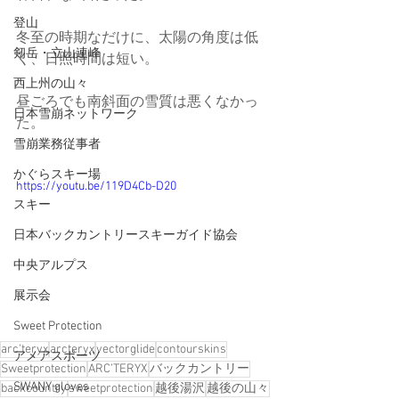
登山
冬至の時期なだけに、太陽の角度は低
剱岳・立山連峰
く、日照時間は短い。
西上州の山々
昼ごろでも南斜面の雪質は悪くなかっ
日本雪崩ネットワーク
た。
雪崩業務従事者
かぐらスキー場
https://youtu.be/119D4Cb-D20
スキー
日本バックカントリースキーガイド協会
中央アルプス
展示会
Sweet Protection
arc'teryx
arcteryx
vectorglide
contourskins
アメアスポーツ
Sweetprotection
ARC’TERYX
バックカントリー
SWANY gloves
backcountry
sweetprotection
越後湯沢
越後の山々