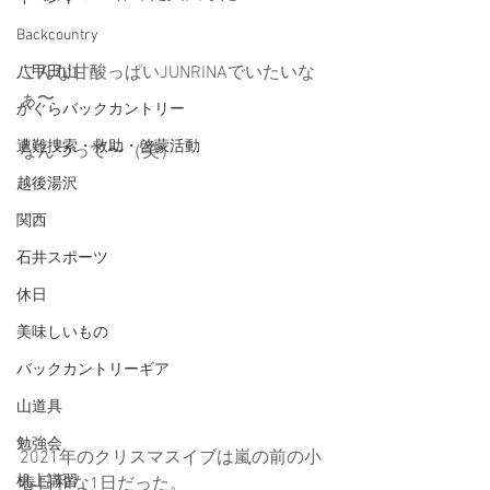
Backcountry
こんな甘酸っぱいJUNRINAでいたいな
八甲田山
ぁ〜
かぐらバックカントリー
遭難捜索・救助・啓蒙活動
なんつって〜（笑）
越後湯沢
関西
石井スポーツ
休日
美味しいもの
バックカントリーギア
山道具
勉強会
2021年のクリスマスイブは嵐の前の小
机上講習
春日和な1日だった。