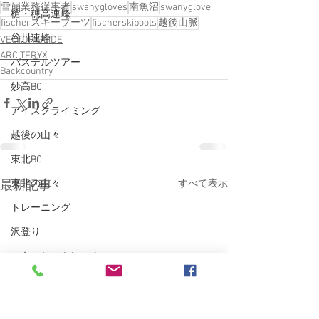
雪崩業務従事者
swanygloves
南魚沼
swanyglove
槍・穂高連峰
fischerスキーブーツ
fischerskiboots
越後山脈
谷川連峰
VECTOR GLIDE
ARC'TERYX
パステルツアー
Backcountry
妙高BC
アイスクライミング
越後の山々
東北BC
すべて表示
東北の山々
最新記事
トレーニング
沢登り
スキーシュミレーター
丹沢
クライミング