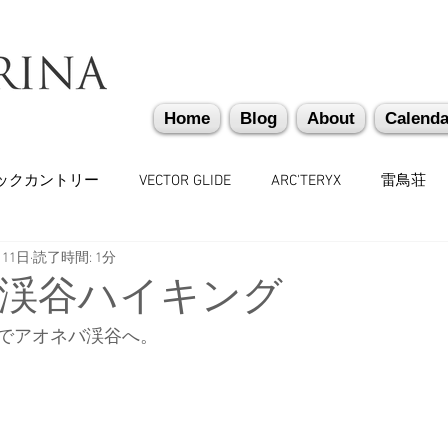
Home
Blog
About
Calenda
ックカントリー
VECTOR GLIDE
ARC'TERYX
雷鳥荘
月11日
読了時間: 1分
かぐらバックカントリー
遭難捜索・救助・啓蒙活動
越
渓谷ハイキング
でアオネバ渓谷へ。
味しいもの
バックカントリーギア
山道具
勉強会
々
日本雪崩ネットワーク
雪崩業務従事者
かぐらス