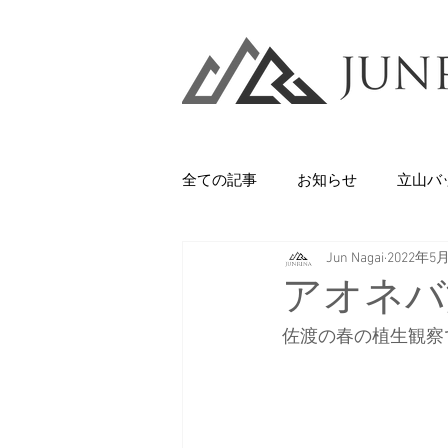
全ての記事
お知らせ
立山バ
Jun Nagai
2022年5
Backcountry
八甲田山
アオネバ
佐渡の春の植生観察
石井スポーツ
休日
美
剱岳・立山連峰
西上州の山