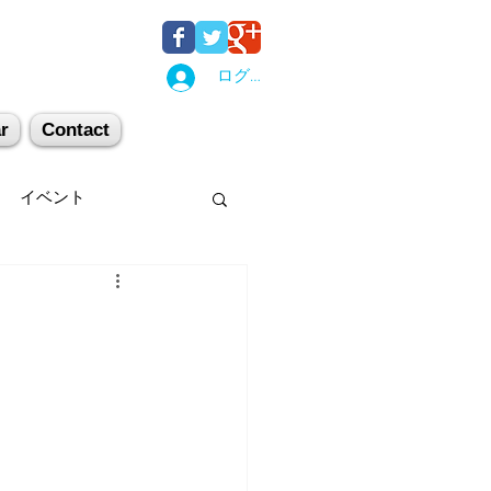
ログイン
r
Contact
イベント
後湯沢
関西
机上講習
登山
キー場
スキー