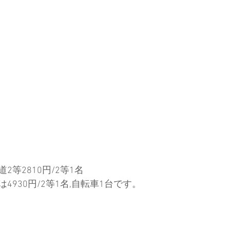
ド協会
中央アルプス
展示会
Sweet Protection
等2810円/2等1名
4930円/2等1名,自転車1台です。