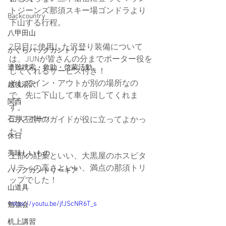
トジーンズ那須スキー場ゴンドラより
Backcountry
下山する行程。
八甲田山
2日目に使用した沢登り装備について
かぐらバックカントリー
は、JUNが皆さんの分までポーター役を
遭難捜索・救助・啓蒙活動
してくれるサービス付き！
そしてイン・アウトが別の場所なの
越後湯沢
で、先に下山して車を回してくれま
関西
す。
石井スポーツ
二人三脚のガイドが役に立ってよかっ
た！
休日
美味しいもの
上部の紅葉といい、大黒屋のホスピタ
リティの高さといい、満点の那須トリ
バックカントリーギア
ップでした！
山道具
https://youtu.be/jfJScNR6T_s
勉強会
机上講習