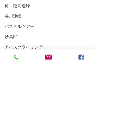
槍・穂高連峰
谷川連峰
パステルツアー
妙高BC
アイスクライミング
越後の山々
東北BC
東北の山々
トレーニング
沢登り
スキーシュミレーター
丹沢
クライミング
浅間山登山ガイ