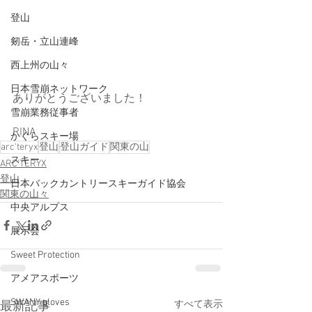
登山
剱岳・立山連峰
西上州の山々
日本雪崩ネットワーク
ありがとうございました！
雪崩業務従事者
RINA
かぐらスキー場
arc'teryx
登山
登山ガイド
関東の山
スキー
ARC'TERYX
登山
日本バックカントリースキーガイド協会
関東の山々
中央アルプス
展示会
Sweet Protection
アメアスポーツ
SWANY gloves
すべて表示
最新記事