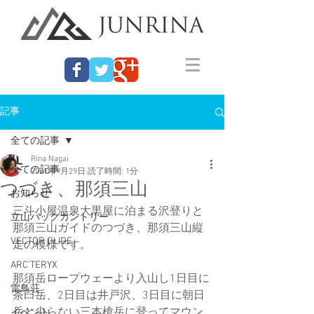
記事
全ての記事
Rina Nagai
全ての記事
2021年9月29日
読了時間: 1分
つづき、那須三山
お知らせ
三斗小屋温泉大黒屋に泊まる沢登りと
立山バックカントリー
那須三山ガイドのつづき、那須三山縦
VECTOR GLIDE
走の模様です。
ARC'TERYX
那須岳ロープウェーより入山し1日目に
雷鳥荘
茶臼岳、2日目は井戸沢、3日目に朝日
岳と尖らない三本槍岳に登ってマウン
イベント